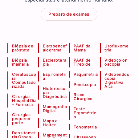
Preparo de exames
Biópsia de
Eletroencef
PAAF da
Urofluxome
próstata
alograma
Mama
tria
Biópsia
Esclerotera
PAAF de
Videocolon
mamária
pia
Tireoide
oscopia
Ceratoscop
Espirometri
Paquimetria
Videoendos
ia
a
copia
Computado
Digestiva
Peniscopia
rizada
Alta
Histerosco
pia
Risco
Cirurgias
Diagnóstica
Cirúrgico
Hospital Dia
– Formosa
Mamografia
Teste
Digital
Ergométric
Cirurgias
o
pequeno
Mapa e
porte
Holter
Tonometria
Densitomet
Mapeament
ria Óssea
Ultrassono