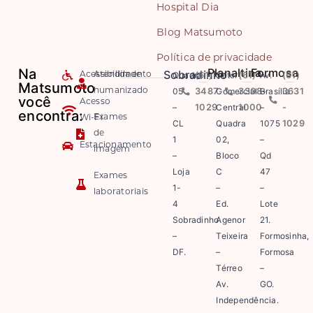
Hospital Dia
Blog Matsumoto
Política de privacidade
Na
Planaltina
Formosa
Sobradinho
Quadra
(61)
Setor
(61)
Av.
(61)
Acessibilidade
Atendimento
Matsumoto
05
3487-
Comercial
3308-
Brasília
3631
humanizado
você
Acesso
–
1029
Central
1000
–
-
encontra:
Exames
Wi-Fi
CL
Quadra
1075
1029
de
1
02,
–
Estacionamento
imagem
–
Bloco
Qd
Loja
C
47
Exames
1-
–
–
laboratoriais
4
Ed.
Lote
Sobradinho
Agenor
21.
–
Teixeira
Formosinha,
DF.
–
Formosa
Térreo
–
Av.
GO.
Independência.