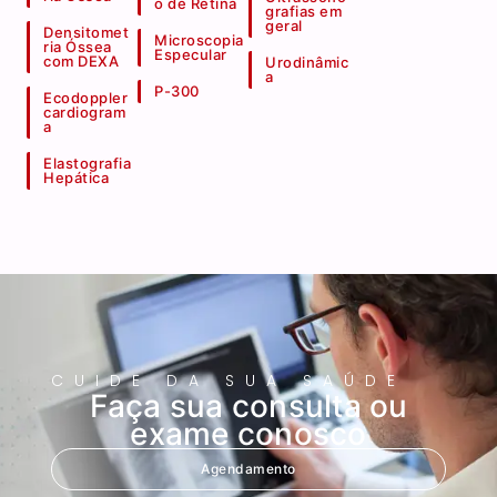
o de Retina
grafias em
geral
Densitomet
Microscopia
ria Óssea
Especular
com DEXA
Urodinâmic
a
P-300
Ecodoppler
cardiogram
a
Elastografia
Hepática
CUIDE DA SUA SAÚDE
Faça sua consulta ou
exame conosco
Agendamento