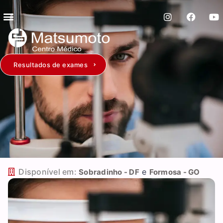
Resultados de exames
Disponível em:
e
Sobradinho - DF
Formosa - GO