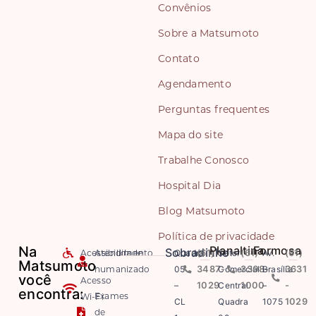
Convênios
Sobre a Matsumoto
Contato
Agendamento
Perguntas frequentes
Mapa do site
Trabalhe Conosco
Hospital Dia
Blog Matsumoto
Política de privacidade
Na
Planaltina
Formosa
Sobradinho
Acessibilidade
Atendimento
Quadra
(61)
Setor
(61)
Av.
(61)
Matsumoto
humanizado
05
3487-
Comercial
3308-
Brasília
3631
você
Acesso
–
1029
Central
1000
–
-
encontra:
Exames
Wi-Fi
CL
Quadra
1075
1029
de