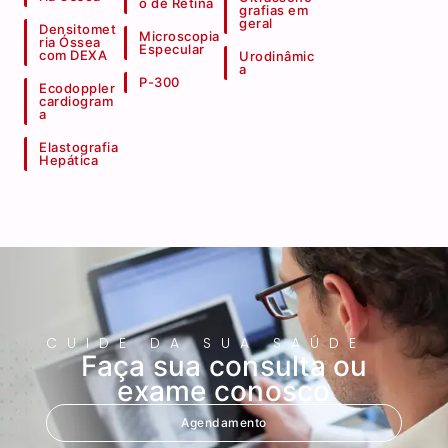
o de Retina
grafias em
geral
Densitomet
Microscopia
ria Óssea
Especular
com DEXA
Urodinâmic
a
P-300
Ecodoppler
cardiogram
a
Elastografia
Hepática
CUIDE DA SUA SAÚDE
Faça sua consulta ou
exame conosco
Agendamento