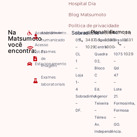
Hospital Dia
Blog Matsumoto
Política de privacidade
Na
Planaltina
Formosa
Sobradinho
Acessibilidade
Atendimento
Quadra
(61)
Setor
(61)
Av.
(61)
Matsumoto
humanizado
05
3487-
Comercial
3308-
Brasília
3631
você
Acesso
–
1029
Central
1000
–
-
encontra:
Exames
Wi-Fi
CL
Quadra
1075
1029
de
1
02,
–
Estacionamento
imagem
–
Bloco
Qd
Loja
C
47
Exames
1-
–
–
laboratoriais
4
Ed.
Lote
Sobradinho
Agenor
21.
–
Teixeira
Formosinha,
DF.
–
Formosa
Térreo
–
Av.
GO.
Independência.