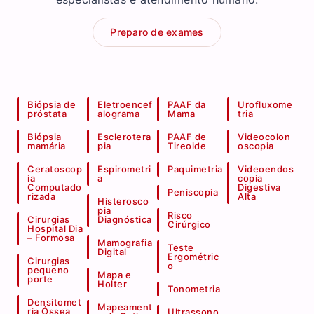
Preparo de exames
Biópsia de
Eletroencef
PAAF da
Urofluxome
próstata
alograma
Mama
tria
Biópsia
Esclerotera
PAAF de
Videocolon
mamária
pia
Tireoide
oscopia
Ceratoscop
Espirometri
Paquimetria
Videoendos
ia
a
copia
Computado
Digestiva
Peniscopia
rizada
Alta
Histerosco
pia
Risco
Cirurgias
Diagnóstica
Cirúrgico
Hospital Dia
– Formosa
Mamografia
Teste
Digital
Ergométric
Cirurgias
o
pequeno
Mapa e
porte
Holter
Tonometria
Densitomet
Mapeament
ria Óssea
Ultrassono