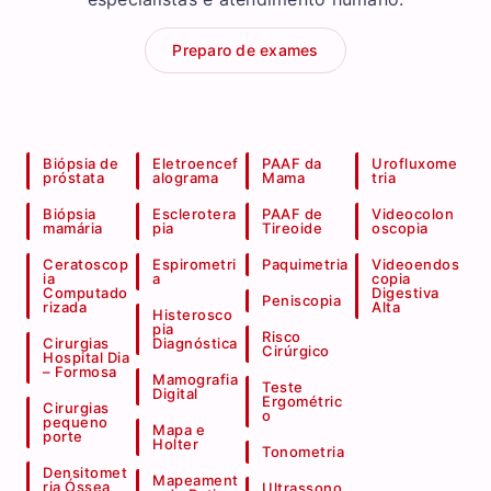
Preparo de exames
Biópsia de
Eletroencef
PAAF da
Urofluxome
próstata
alograma
Mama
tria
Biópsia
Esclerotera
PAAF de
Videocolon
mamária
pia
Tireoide
oscopia
Ceratoscop
Espirometri
Paquimetria
Videoendos
ia
a
copia
Computado
Digestiva
Peniscopia
rizada
Alta
Histerosco
pia
Risco
Cirurgias
Diagnóstica
Cirúrgico
Hospital Dia
– Formosa
Mamografia
Teste
Digital
Ergométric
Cirurgias
o
pequeno
Mapa e
porte
Holter
Tonometria
Densitomet
Mapeament
ria Óssea
Ultrassono