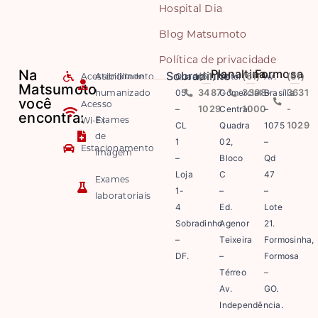
Hospital Dia
Blog Matsumoto
Política de privacidade
Na
Planaltina
Formosa
Sobradinho
Acessibilidade
Atendimento
Quadra
(61)
Setor
(61)
Av.
(61)
Matsumoto
humanizado
05
3487-
Comercial
3308-
Brasília
3631
você
Acesso
–
1029
Central
1000
–
-
encontra:
Exames
Wi-Fi
CL
Quadra
1075
1029
de
1
02,
–
Estacionamento
imagem
–
Bloco
Qd
Loja
C
47
Exames
1-
–
–
laboratoriais
4
Ed.
Lote
Sobradinho
Agenor
21.
–
Teixeira
Formosinha,
DF.
–
Formosa
Térreo
–
Av.
GO.
Independência.