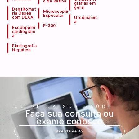
o de Retina
grafias em
geral
Densitomet
Microscopia
ria Óssea
Especular
com DEXA
Urodinâmic
a
P-300
Ecodoppler
cardiogram
a
Elastografia
Hepática
CUIDE DA SUA SAÚDE
Faça sua consulta ou
exame conosco
Agendamento