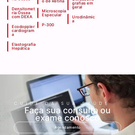
o de Retina
grafias em
geral
Densitomet
Microscopia
ria Óssea
Especular
com DEXA
Urodinâmic
a
P-300
Ecodoppler
cardiogram
a
Elastografia
Hepática
CUIDE DA SUA SAÚDE
Faça sua consulta ou
exame conosco
Agendamento