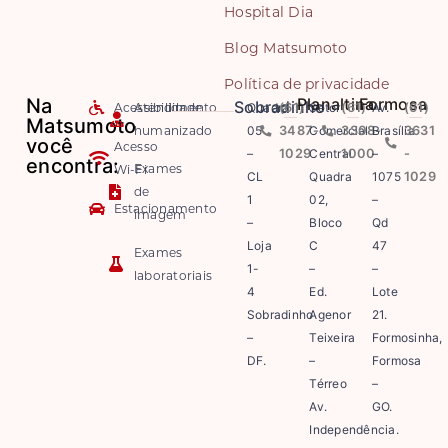
Hospital Dia
Blog Matsumoto
Política de privacidade
Na
Planaltina
Formosa
Sobradinho
Acessibilidade
Atendimento
Quadra
(61)
Setor
(61)
Av.
(61)
Matsumoto
humanizado
05
3487-
Comercial
3308-
Brasília
3631
você
Acesso
–
1029
Central
1000
–
-
encontra:
Exames
Wi-Fi
CL
Quadra
1075
1029
de
1
02,
–
Estacionamento
imagem
–
Bloco
Qd
Loja
C
47
Exames
1-
–
–
laboratoriais
4
Ed.
Lote
Sobradinho
Agenor
21.
–
Teixeira
Formosinha,
DF.
–
Formosa
Térreo
–
Av.
GO.
Independência.