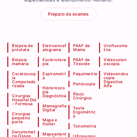
Preparo de exames
Biópsia de
Eletroencef
PAAF da
Urofluxome
próstata
alograma
Mama
tria
Biópsia
Esclerotera
PAAF de
Videocolon
mamária
pia
Tireoide
oscopia
Ceratoscop
Espirometri
Paquimetria
Videoendos
ia
a
copia
Computado
Digestiva
Peniscopia
rizada
Alta
Histerosco
pia
Risco
Cirurgias
Diagnóstica
Cirúrgico
Hospital Dia
– Formosa
Mamografia
Teste
Digital
Ergométric
Cirurgias
o
pequeno
Mapa e
porte
Holter
Tonometria
Densitomet
Mapeament
ria Óssea
Ultrassono