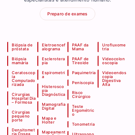
Preparo de exames
Biópsia de
Eletroencef
PAAF da
Urofluxome
próstata
alograma
Mama
tria
Biópsia
Esclerotera
PAAF de
Videocolon
mamária
pia
Tireoide
oscopia
Ceratoscop
Espirometri
Paquimetria
Videoendos
ia
a
copia
Computado
Digestiva
Peniscopia
rizada
Alta
Histerosco
pia
Risco
Cirurgias
Diagnóstica
Cirúrgico
Hospital Dia
– Formosa
Mamografia
Teste
Digital
Ergométric
Cirurgias
o
pequeno
Mapa e
porte
Holter
Tonometria
Densitomet
Mapeament
ria Óssea
Ultrassono