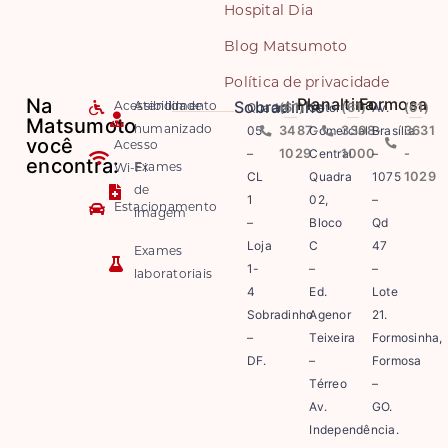
Hospital Dia
Blog Matsumoto
Política de privacidade
Na
Planaltina
Formosa
Sobradinho
Quadra
(61)
Setor
(61)
Av.
(61)
Acessibilidade
Atendimento
Matsumoto
05
3487-
Comercial
3308-
Brasília
3631
humanizado
você
Acesso
–
1029
Central
1000
–
-
encontra:
Exames
Wi-Fi
CL
Quadra
1075
1029
de
1
02,
–
Estacionamento
imagem
–
Bloco
Qd
Loja
C
47
Exames
1-
–
–
laboratoriais
4
Ed.
Lote
Sobradinho
Agenor
21.
–
Teixeira
Formosinha,
DF.
–
Formosa
Térreo
–
Av.
GO.
Independência.