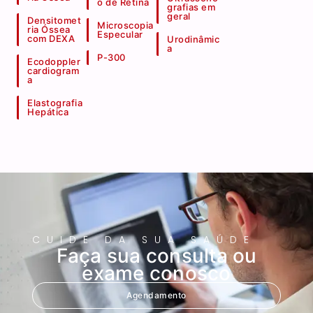
o de Retina
grafias em
geral
Densitomet
Microscopia
ria Óssea
Especular
com DEXA
Urodinâmic
a
P-300
Ecodoppler
cardiogram
a
Elastografia
Hepática
CUIDE DA SUA SAÚDE
Faça sua consulta ou
exame conosco
Agendamento