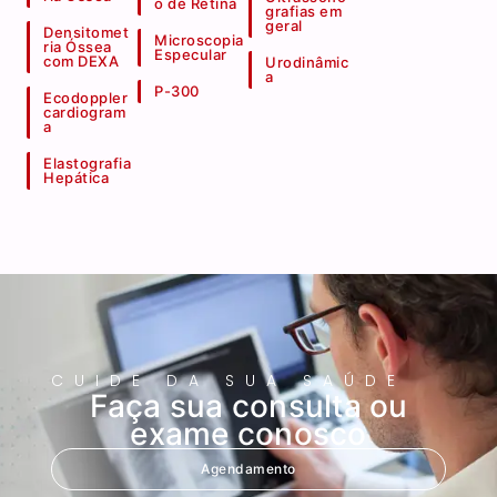
o de Retina
grafias em
geral
Densitomet
Microscopia
ria Óssea
Especular
com DEXA
Urodinâmic
a
P-300
Ecodoppler
cardiogram
a
Elastografia
Hepática
CUIDE DA SUA SAÚDE
Faça sua consulta ou
exame conosco
Agendamento