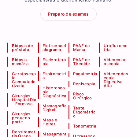
Preparo de exames
Biópsia de
Eletroencef
PAAF da
Urofluxome
próstata
alograma
Mama
tria
Biópsia
Esclerotera
PAAF de
Videocolon
mamária
pia
Tireoide
oscopia
Ceratoscop
Espirometri
Paquimetria
Videoendos
ia
a
copia
Computado
Digestiva
Peniscopia
rizada
Alta
Histerosco
pia
Risco
Cirurgias
Diagnóstica
Cirúrgico
Hospital Dia
– Formosa
Mamografia
Teste
Digital
Ergométric
Cirurgias
o
pequeno
Mapa e
porte
Holter
Tonometria
Densitomet
Mapeament
ria Óssea
Ultrassono