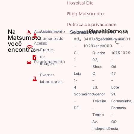
Hospital Dia
Blog Matsumoto
Política de privacidade
Na
Planaltina
Formosa
Sobradinho
Quadra
(61)
Setor
(61)
Av.
(61)
Acessibilidade
Atendimento
Matsumoto
05
3487-
Comercial
3308-
Brasília
3631
humanizado
você
Acesso
–
1029
Central
1000
–
-
encontra:
Exames
Wi-Fi
CL
Quadra
1075
1029
de
1
02,
–
Estacionamento
imagem
–
Bloco
Qd
Loja
C
47
Exames
1-
–
–
laboratoriais
4
Ed.
Lote
Sobradinho
Agenor
21.
–
Teixeira
Formosinha,
DF.
–
Formosa
Térreo
–
Av.
GO.
Independência.