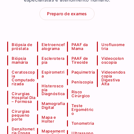
Preparo de exames
Biópsia de
Eletroencef
PAAF da
Urofluxome
próstata
alograma
Mama
tria
Biópsia
Esclerotera
PAAF de
Videocolon
mamária
pia
Tireoide
oscopia
Ceratoscop
Espirometri
Paquimetria
Videoendos
ia
a
copia
Computado
Digestiva
Peniscopia
rizada
Alta
Histerosco
pia
Risco
Cirurgias
Diagnóstica
Cirúrgico
Hospital Dia
– Formosa
Mamografia
Teste
Digital
Ergométric
Cirurgias
o
pequeno
Mapa e
porte
Holter
Tonometria
Densitomet
Mapeament
ria Óssea
Ultrassono