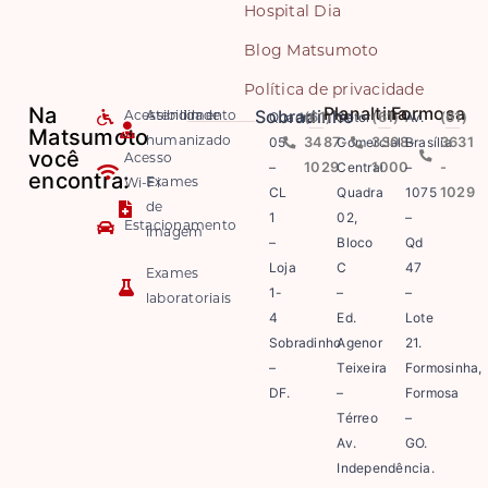
Hospital Dia
Blog Matsumoto
Política de privacidade
Na
Planaltina
Formosa
Sobradinho
Quadra
(61)
Setor
(61)
Av.
(61)
Acessibilidade
Atendimento
Matsumoto
05
3487-
Comercial
3308-
Brasília
3631
humanizado
você
Acesso
–
1029
Central
1000
–
-
encontra:
Exames
Wi-Fi
CL
Quadra
1075
1029
de
1
02,
–
Estacionamento
imagem
–
Bloco
Qd
Loja
C
47
Exames
1-
–
–
laboratoriais
4
Ed.
Lote
Sobradinho
Agenor
21.
–
Teixeira
Formosinha,
DF.
–
Formosa
Térreo
–
Av.
GO.
Independência.