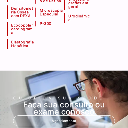
o de Retina
grafias em
geral
Densitomet
Microscopia
ria Óssea
Especular
com DEXA
Urodinâmic
a
P-300
Ecodoppler
cardiogram
a
Elastografia
Hepática
CUIDE DA SUA SAÚDE
Faça sua consulta ou
exame conosco
Agendamento