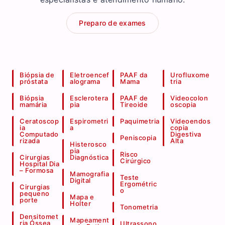
Preparo de exames
Biópsia de
Eletroencef
PAAF da
Urofluxome
próstata
alograma
Mama
tria
Biópsia
Esclerotera
PAAF de
Videocolon
mamária
pia
Tireoide
oscopia
Ceratoscop
Espirometri
Paquimetria
Videoendos
ia
a
copia
Computado
Digestiva
Peniscopia
rizada
Alta
Histerosco
pia
Risco
Cirurgias
Diagnóstica
Cirúrgico
Hospital Dia
– Formosa
Mamografia
Teste
Digital
Ergométric
Cirurgias
o
pequeno
Mapa e
porte
Holter
Tonometria
Densitomet
Mapeament
ria Óssea
Ultrassono