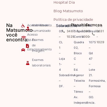
Hospital Dia
Blog Matsumoto
Política de privacidade
Na
Planaltina
Formosa
Sobradinho
Quadra
(61)
Setor
(61)
Av.
(61)
Acessibilidade
Atendimento
Matsumoto
05
3487-
Comercial
3308-
Brasília
3631
humanizado
você
Acesso
–
1029
Central
1000
–
-
encontra:
Exames
Wi-Fi
CL
Quadra
1075
1029
de
1
02,
–
Estacionamento
imagem
–
Bloco
Qd
Loja
C
47
Exames
1-
–
–
laboratoriais
4
Ed.
Lote
Sobradinho
Agenor
21.
–
Teixeira
Formosinha,
DF.
–
Formosa
Térreo
–
Av.
GO.
Independência.