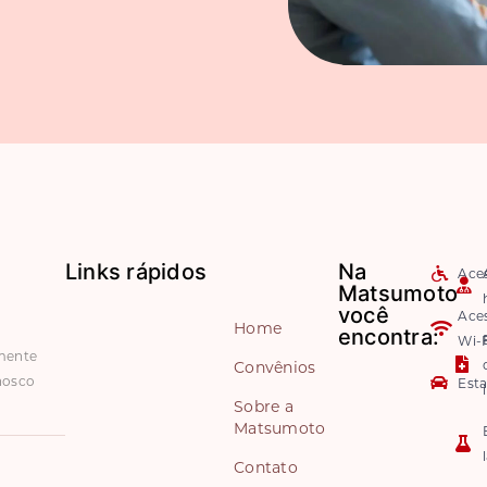
Links rápidos
Na
Aces
Matsumoto
você
Ace
Home
encontra:
Wi-F
amente
Convênios
nosco
Est
Sobre a
Matsumoto
Contato