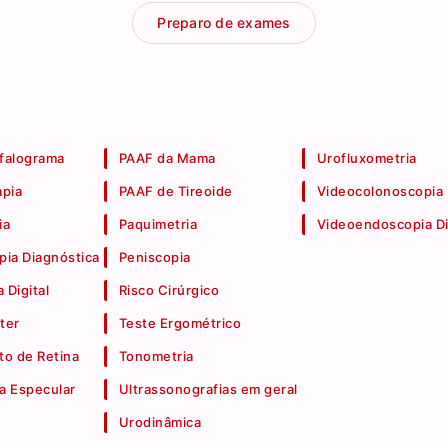
Preparo de exames
falograma
PAAF da Mama
Urofluxometria
apia
PAAF de Tireoide
Videocolonoscopia
ia
Paquimetria
Videoendoscopia Di
pia Diagnóstica
Peniscopia
 Digital
Risco Cirúrgico
ter
Teste Ergométrico
o de Retina
Tonometria
a Especular
Ultrassonografias em geral
Urodinâmica