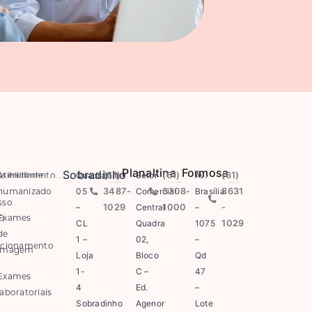
Planaltina
Formosa
Sobradinho
sibilidade
Atendimento
Quadra
(61)
Setor
(61)
Av.
(61)
humanizado
05
3487-
Comercial
3308-
Brasília
3631
sso
–
1029
Central
1000
–
-
Exames
i
CL
Quadra
1075
1029
de
1 –
02,
–
acionamento
imagem
Loja
Bloco
Qd
1-
C –
47
Exames
4
Ed.
–
laboratoriais
Sobradinho
Agenor
Lote