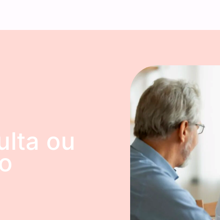
ulta ou
o