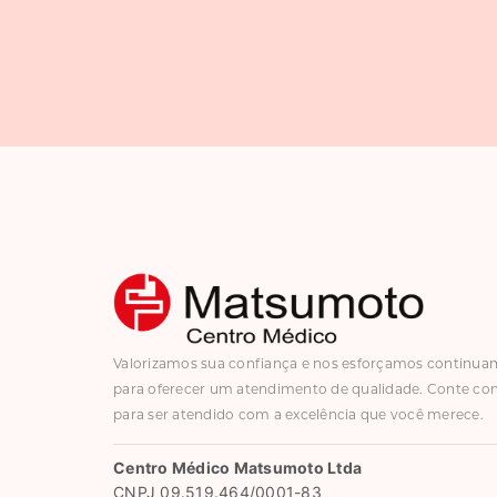
Valorizamos sua confiança e nos esforçamos continu
para oferecer um atendimento de qualidade. Conte co
para ser atendido com a excelência que você merece.
Centro Médico Matsumoto Ltda
CNPJ 09.519.464/0001-83