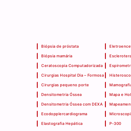
Biópsia de próstata
Eletroence
Biópsia mamária
Escleroter
Ceratoscopia Computadorizada
Espirometr
Cirurgias Hospital Dia – Formosa
Histerosco
Cirurgias pequeno porte
Mamografia
Densitometria Óssea
Mapa e Hol
Densitometria Óssea com DEXA
Mapeament
Ecodopplercardiograma
Microscopi
Elastografia Hepática
P-300