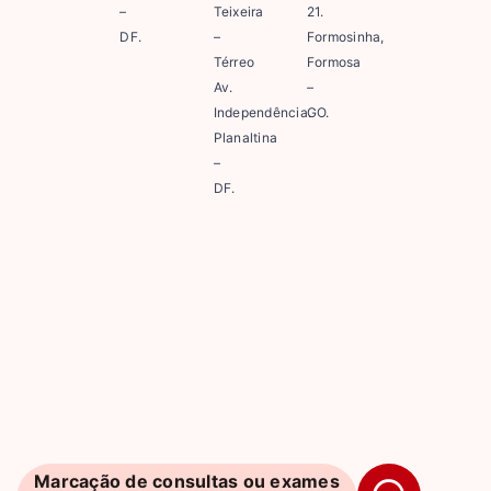
–
Teixeira
21.
DF.
–
Formosinha,
Térreo
Formosa
Av.
–
Independência.
GO.
Planaltina
–
DF.
Marcação de consultas ou exames