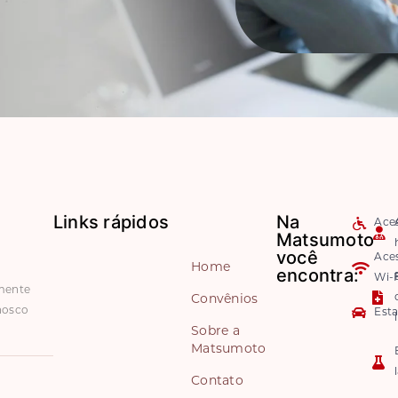
Links rápidos
Na
Aces
Matsumoto
você
Ace
Home
encontra:
Wi-F
amente
Convênios
nosco
Est
Sobre a
Matsumoto
Contato