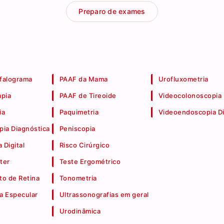
Preparo de exames
falograma
PAAF da Mama
Urofluxometria
apia
PAAF de Tireoide
Videocolonoscopia
ia
Paquimetria
Videoendoscopia Di
pia Diagnóstica
Peniscopia
 Digital
Risco Cirúrgico
ter
Teste Ergométrico
o de Retina
Tonometria
a Especular
Ultrassonografias em geral
Urodinâmica