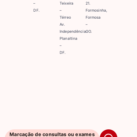
–
Teixeira
21.
DF.
–
Formosinha,
Térreo
Formosa
Av.
–
Independência.
GO.
Planaltina
–
DF.
Marcação de consultas ou exames