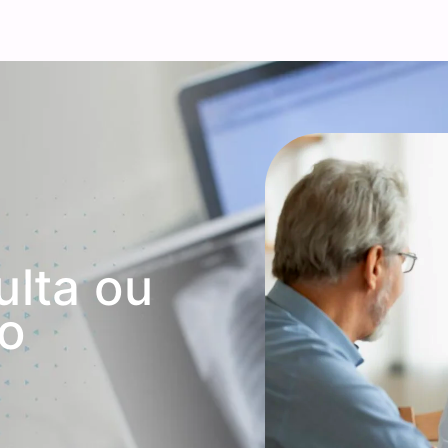
ulta ou
o