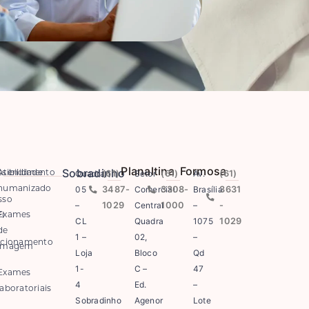
Planaltina
Formosa
Sobradinho
Quadra
(61)
Setor
(61)
Av.
(61)
sibilidade
Atendimento
05
3487-
Comercial
3308-
Brasília
3631
humanizado
sso
–
1029
Central
1000
–
-
Exames
i
CL
Quadra
1075
1029
de
1 –
02,
–
acionamento
imagem
Loja
Bloco
Qd
1-
C –
47
Exames
4
Ed.
–
laboratoriais
Sobradinho
Agenor
Lote