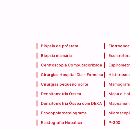
Biópsia de próstata
Eletroence
Biópsia mamária
Escleroter
Ceratoscopia Computadorizada
Espirometr
Cirurgias Hospital Dia – Formosa
Histerosco
Cirurgias pequeno porte
Mamografia
Densitometria Óssea
Mapa e Hol
Densitometria Óssea com DEXA
Mapeament
Ecodopplercardiograma
Microscopi
Elastografia Hepática
P-300