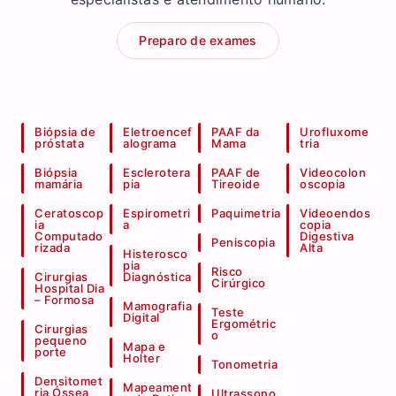
Preparo de exames
Biópsia de
Eletroencef
PAAF da
Urofluxome
próstata
alograma
Mama
tria
Biópsia
Esclerotera
PAAF de
Videocolon
mamária
pia
Tireoide
oscopia
Ceratoscop
Espirometri
Paquimetria
Videoendos
ia
a
copia
Computado
Digestiva
Peniscopia
rizada
Alta
Histerosco
pia
Risco
Cirurgias
Diagnóstica
Cirúrgico
Hospital Dia
– Formosa
Mamografia
Teste
Digital
Ergométric
Cirurgias
o
pequeno
Mapa e
porte
Holter
Tonometria
Densitomet
Mapeament
ria Óssea
Ultrassono