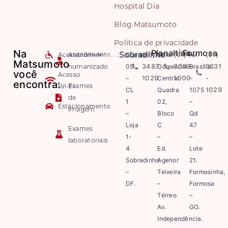
Hospital Dia
Blog Matsumoto
Política de privacidade
Na
Planaltina
Formosa
Sobradinho
Acessibilidade
Atendimento
Quadra
(61)
Setor
(61)
Av.
(61)
Matsumoto
humanizado
05
3487-
Comercial
3308-
Brasília
3631
você
Acesso
–
1029
Central
1000
–
-
encontra:
Exames
Wi-Fi
CL
Quadra
1075
1029
de
1
02,
–
Estacionamento
imagem
–
Bloco
Qd
Loja
C
47
Exames
1-
–
–
laboratoriais
4
Ed.
Lote
Sobradinho
Agenor
21.
–
Teixeira
Formosinha,
DF.
–
Formosa
Térreo
–
Av.
GO.
Independência.