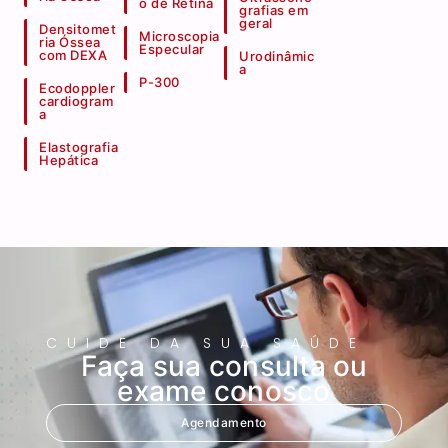
o de Retina
grafias em
geral
Densitomet
Microscopia
ria Óssea
Especular
com DEXA
Urodinâmic
a
P-300
Ecodoppler
cardiogram
a
Elastografia
Hepática
CUIDE DA SUA SAÚDE
Faça sua consulta ou
exame conosco
Agendamento