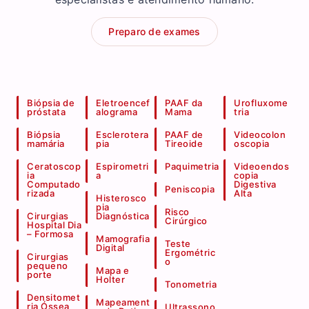
Preparo de exames
Biópsia de
Eletroencef
PAAF da
Urofluxome
próstata
alograma
Mama
tria
Biópsia
Esclerotera
PAAF de
Videocolon
mamária
pia
Tireoide
oscopia
Ceratoscop
Espirometri
Paquimetria
Videoendos
ia
a
copia
Computado
Digestiva
Peniscopia
rizada
Alta
Histerosco
pia
Risco
Cirurgias
Diagnóstica
Cirúrgico
Hospital Dia
– Formosa
Mamografia
Teste
Digital
Ergométric
Cirurgias
o
pequeno
Mapa e
porte
Holter
Tonometria
Densitomet
Mapeament
ria Óssea
Ultrassono