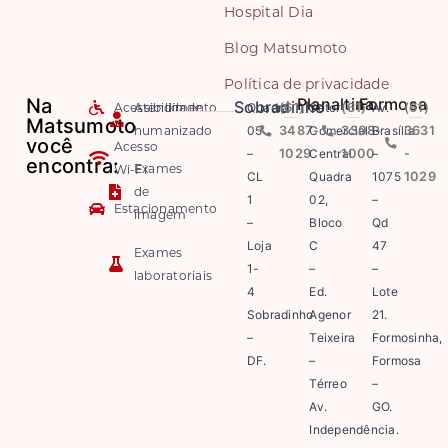
Hospital Dia
Blog Matsumoto
Política de privacidade
Na
Planaltina
Formosa
Sobradinho
Acessibilidade
Atendimento
Quadra
(61)
Setor
(61)
Av.
(61)
Matsumoto
humanizado
05
3487-
Comercial
3308-
Brasília
3631
você
Acesso
–
1029
Central
1000
–
-
encontra:
Exames
Wi-Fi
CL
Quadra
1075
1029
de
1
02,
–
Estacionamento
imagem
–
Bloco
Qd
Loja
C
47
Exames
1-
–
–
laboratoriais
4
Ed.
Lote
Sobradinho
Agenor
21.
–
Teixeira
Formosinha,
DF.
–
Formosa
Térreo
–
Av.
GO.
Independência.