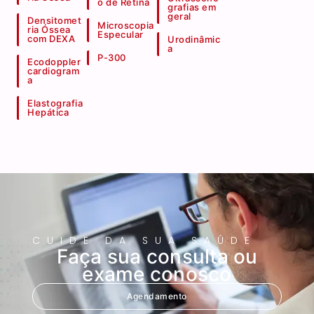
o de Retina
grafias em
geral
Densitomet
Microscopia
ria Óssea
Especular
com DEXA
Urodinâmic
a
P-300
Ecodoppler
cardiogram
a
Elastografia
Hepática
CUIDE DA SUA SAÚDE
Faça sua consulta ou
exame conosco
Agendamento