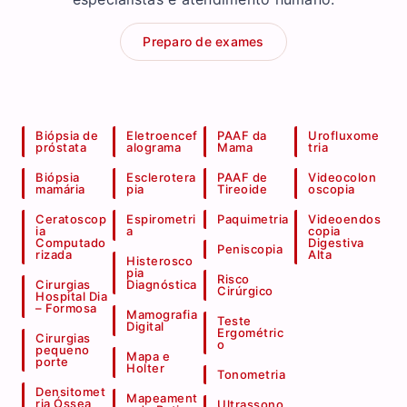
Preparo de exames
Biópsia de
Eletroencef
PAAF da
Urofluxome
próstata
alograma
Mama
tria
Biópsia
Esclerotera
PAAF de
Videocolon
mamária
pia
Tireoide
oscopia
Ceratoscop
Espirometri
Paquimetria
Videoendos
ia
a
copia
Computado
Digestiva
Peniscopia
rizada
Alta
Histerosco
pia
Risco
Cirurgias
Diagnóstica
Cirúrgico
Hospital Dia
– Formosa
Mamografia
Teste
Digital
Ergométric
Cirurgias
o
pequeno
Mapa e
porte
Holter
Tonometria
Densitomet
Mapeament
ria Óssea
Ultrassono