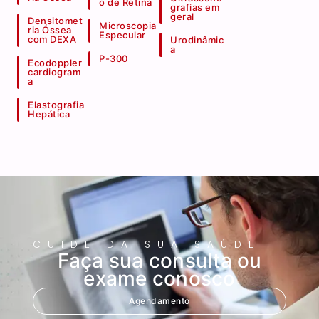
o de Retina
grafias em
geral
Densitomet
Microscopia
ria Óssea
Especular
com DEXA
Urodinâmic
a
P-300
Ecodoppler
cardiogram
a
Elastografia
Hepática
CUIDE DA SUA SAÚDE
Faça sua consulta ou
exame conosco
Agendamento