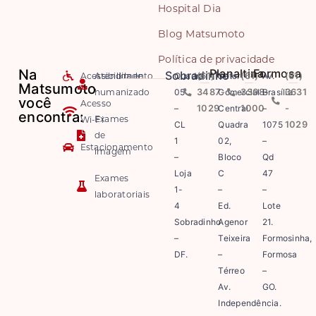
Hospital Dia
Blog Matsumoto
Política de privacidade
Na
Planaltina
Formosa
Sobradinho
Acessibilidade
Atendimento
Quadra
(61)
Setor
(61)
Av.
(61)
Matsumoto
humanizado
05
3487-
Comercial
3308-
Brasília
3631
você
Acesso
–
1029
Central
1000
–
-
encontra:
Exames
Wi-Fi
CL
Quadra
1075
1029
de
1
02,
–
Estacionamento
imagem
–
Bloco
Qd
Loja
C
47
Exames
1-
–
–
laboratoriais
4
Ed.
Lote
Sobradinho
Agenor
21.
–
Teixeira
Formosinha,
DF.
–
Formosa
Térreo
–
Av.
GO.
Independência.