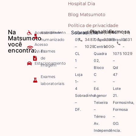
Hospital Dia
Blog Matsumoto
Política de privacidade
Na
Planaltina
Formosa
Sobradinho
Acessibilidade
Atendimento
Quadra
(61)
Setor
(61)
Av.
(61)
Matsumoto
humanizado
05
3487-
Comercial
3308-
Brasília
3631
você
Acesso
–
1029
Central
1000
–
-
encontra:
Exames
Wi-Fi
CL
Quadra
1075
1029
de
1
02,
–
Estacionamento
imagem
–
Bloco
Qd
Loja
C
47
Exames
1-
–
–
laboratoriais
4
Ed.
Lote
Sobradinho
Agenor
21.
–
Teixeira
Formosinha,
DF.
–
Formosa
Térreo
–
Av.
GO.
Independência.