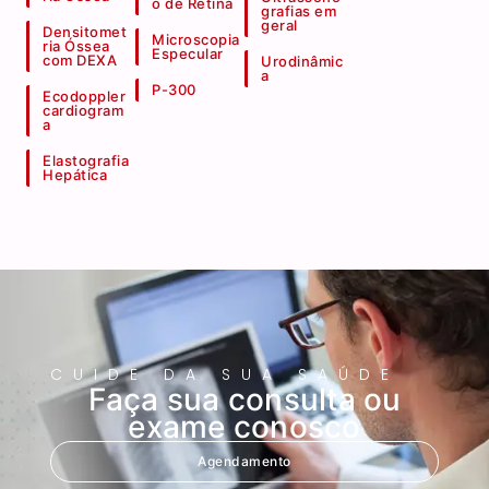
o de Retina
grafias em
geral
Densitomet
Microscopia
ria Óssea
Especular
com DEXA
Urodinâmic
a
P-300
Ecodoppler
cardiogram
a
Elastografia
Hepática
CUIDE DA SUA SAÚDE
Faça sua consulta ou
exame conosco
Agendamento