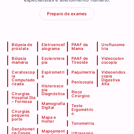
Preparo de exames
Biópsia de
Eletroencef
PAAF da
Urofluxome
próstata
alograma
Mama
tria
Biópsia
Esclerotera
PAAF de
Videocolon
mamária
pia
Tireoide
oscopia
Ceratoscop
Espirometri
Paquimetria
Videoendos
ia
a
copia
Computado
Digestiva
Peniscopia
rizada
Alta
Histerosco
pia
Risco
Cirurgias
Diagnóstica
Cirúrgico
Hospital Dia
– Formosa
Mamografia
Teste
Digital
Ergométric
Cirurgias
o
pequeno
Mapa e
porte
Holter
Tonometria
Densitomet
Mapeament
ria Óssea
Ultrassono