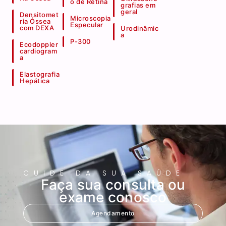
o de Retina
grafias em
geral
Densitomet
Microscopia
ria Óssea
Especular
com DEXA
Urodinâmic
a
P-300
Ecodoppler
cardiogram
a
Elastografia
Hepática
CUIDE DA SUA SAÚDE
Faça sua consulta ou
exame conosco
Agendamento