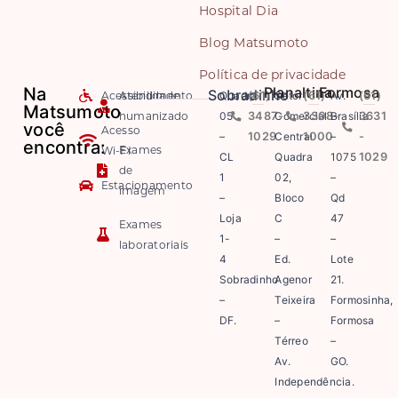
Hospital Dia
Blog Matsumoto
Política de privacidade
Na
Planaltina
Formosa
Sobradinho
Acessibilidade
Atendimento
Quadra
(61)
Setor
(61)
Av.
(61)
Matsumoto
humanizado
05
3487-
Comercial
3308-
Brasília
3631
você
Acesso
–
1029
Central
1000
–
-
encontra:
Exames
Wi-Fi
CL
Quadra
1075
1029
de
1
02,
–
Estacionamento
imagem
–
Bloco
Qd
Loja
C
47
Exames
1-
–
–
laboratoriais
4
Ed.
Lote
Sobradinho
Agenor
21.
–
Teixeira
Formosinha,
DF.
–
Formosa
Térreo
–
Av.
GO.
Independência.