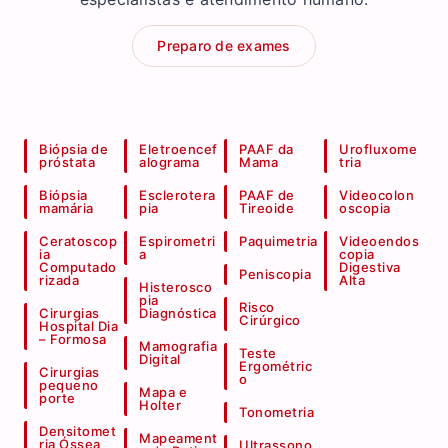
Preparo de exames
Biópsia de
Eletroencef
PAAF da
Urofluxome
próstata
alograma
Mama
tria
Biópsia
Esclerotera
PAAF de
Videocolon
mamária
pia
Tireoide
oscopia
Ceratoscop
Espirometri
Paquimetria
Videoendos
ia
a
copia
Computado
Digestiva
Peniscopia
rizada
Alta
Histerosco
pia
Risco
Cirurgias
Diagnóstica
Cirúrgico
Hospital Dia
– Formosa
Mamografia
Teste
Digital
Ergométric
Cirurgias
o
pequeno
Mapa e
porte
Holter
Tonometria
Densitomet
Mapeament
ria Óssea
Ultrassono