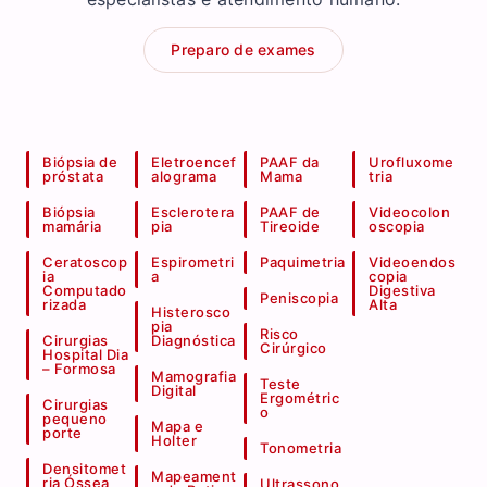
Preparo de exames
Biópsia de
Eletroencef
PAAF da
Urofluxome
próstata
alograma
Mama
tria
Biópsia
Esclerotera
PAAF de
Videocolon
mamária
pia
Tireoide
oscopia
Ceratoscop
Espirometri
Paquimetria
Videoendos
ia
a
copia
Computado
Digestiva
Peniscopia
rizada
Alta
Histerosco
pia
Risco
Cirurgias
Diagnóstica
Cirúrgico
Hospital Dia
– Formosa
Mamografia
Teste
Digital
Ergométric
Cirurgias
o
pequeno
Mapa e
porte
Holter
Tonometria
Densitomet
Mapeament
ria Óssea
Ultrassono