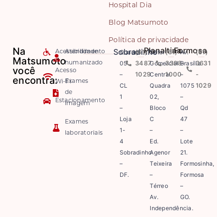
Hospital Dia
Blog Matsumoto
Política de privacidade
Na
Planaltina
Formosa
Sobradinho
Quadra
(61)
Setor
(61)
Av.
(61)
Acessibilidade
Atendimento
Matsumoto
05
3487-
Comercial
3308-
Brasília
3631
humanizado
você
Acesso
–
1029
Central
1000
–
-
encontra:
Exames
Wi-Fi
CL
Quadra
1075
1029
de
1
02,
–
Estacionamento
imagem
–
Bloco
Qd
Loja
C
47
Exames
1-
–
–
laboratoriais
4
Ed.
Lote
Sobradinho
Agenor
21.
–
Teixeira
Formosinha,
DF.
–
Formosa
Térreo
–
Av.
GO.
Independência.