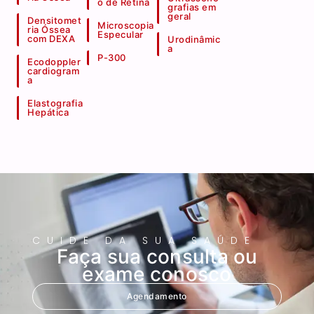
o de Retina
grafias em
geral
Densitomet
Microscopia
ria Óssea
Especular
com DEXA
Urodinâmic
a
P-300
Ecodoppler
cardiogram
a
Elastografia
Hepática
CUIDE DA SUA SAÚDE
Faça sua consulta ou
exame conosco
Agendamento