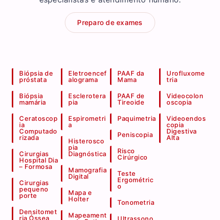
Preparo de exames
Biópsia de
Eletroencef
PAAF da
Urofluxome
próstata
alograma
Mama
tria
Biópsia
Esclerotera
PAAF de
Videocolon
mamária
pia
Tireoide
oscopia
Ceratoscop
Espirometri
Paquimetria
Videoendos
ia
a
copia
Computado
Digestiva
Peniscopia
rizada
Alta
Histerosco
pia
Risco
Cirurgias
Diagnóstica
Cirúrgico
Hospital Dia
– Formosa
Mamografia
Teste
Digital
Ergométric
Cirurgias
o
pequeno
Mapa e
porte
Holter
Tonometria
Densitomet
Mapeament
ria Óssea
Ultrassono