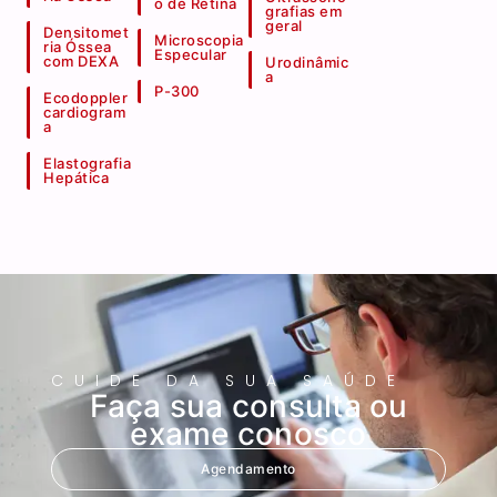
o de Retina
grafias em
geral
Densitomet
Microscopia
ria Óssea
Especular
com DEXA
Urodinâmic
a
P-300
Ecodoppler
cardiogram
a
Elastografia
Hepática
CUIDE DA SUA SAÚDE
Faça sua consulta ou
exame conosco
Agendamento