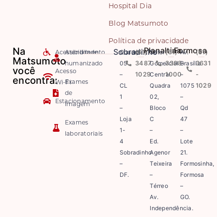
Hospital Dia
Blog Matsumoto
Política de privacidade
Na
Planaltina
Formosa
Sobradinho
Acessibilidade
Atendimento
Quadra
(61)
Setor
(61)
Av.
(61)
Matsumoto
humanizado
05
3487-
Comercial
3308-
Brasília
3631
você
Acesso
–
1029
Central
1000
–
-
encontra:
Exames
Wi-Fi
CL
Quadra
1075
1029
de
1
02,
–
Estacionamento
imagem
–
Bloco
Qd
Loja
C
47
Exames
1-
–
–
laboratoriais
4
Ed.
Lote
Sobradinho
Agenor
21.
–
Teixeira
Formosinha,
DF.
–
Formosa
Térreo
–
Av.
GO.
Independência.