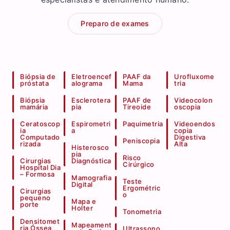
Preparo de exames
Biópsia de
Eletroencef
PAAF da
Urofluxome
próstata
alograma
Mama
tria
Biópsia
Esclerotera
PAAF de
Videocolon
mamária
pia
Tireoide
oscopia
Ceratoscop
Espirometri
Paquimetria
Videoendos
ia
a
copia
Computado
Digestiva
Peniscopia
rizada
Alta
Histerosco
pia
Risco
Cirurgias
Diagnóstica
Cirúrgico
Hospital Dia
– Formosa
Mamografia
Teste
Digital
Ergométric
Cirurgias
o
pequeno
Mapa e
porte
Holter
Tonometria
Densitomet
Mapeament
ria Óssea
Ultrassono