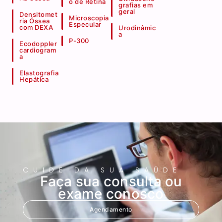
o de Retina
grafias em
geral
Densitomet
Microscopia
ria Óssea
Especular
com DEXA
Urodinâmic
a
P-300
Ecodoppler
cardiogram
a
Elastografia
Hepática
CUIDE DA SUA SAÚDE
Faça sua consulta ou
exame conosco
Agendamento