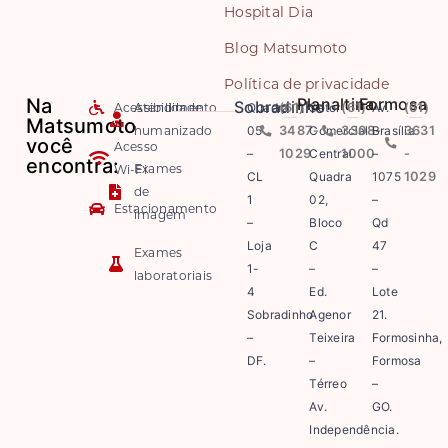
Hospital Dia
Blog Matsumoto
Política de privacidade
Na
Planaltina
Formosa
Sobradinho
Acessibilidade
Atendimento
Quadra
(61)
Setor
(61)
Av.
(61)
Matsumoto
humanizado
05
3487-
Comercial
3308-
Brasília
3631
você
Acesso
–
1029
Central
1000
–
-
encontra:
Exames
Wi-Fi
CL
Quadra
1075
1029
de
1
02,
–
Estacionamento
imagem
–
Bloco
Qd
Loja
C
47
Exames
1-
–
–
laboratoriais
4
Ed.
Lote
Sobradinho
Agenor
21.
–
Teixeira
Formosinha,
DF.
–
Formosa
Térreo
–
Av.
GO.
Independência.