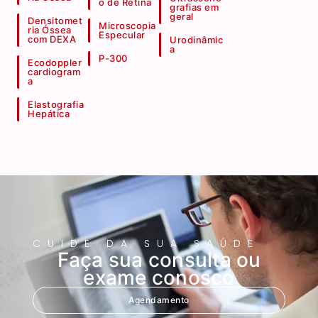
o de Retina
grafias em
geral
Densitomet
Microscopia
ria Óssea
Especular
com DEXA
Urodinâmic
a
P-300
Ecodoppler
cardiogram
a
Elastografia
Hepática
CUIDE DA SUA SAÚDE
Faça sua consulta ou
exame conosco
Agendamento