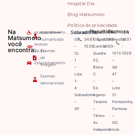
Hospital Dia
Blog Matsumoto
Política de privacidade
Na
Planaltina
Formosa
Sobradinho
Acessibilidade
Atendimento
Quadra
(61)
Setor
(61)
Av.
(61)
Matsumoto
humanizado
05
3487-
Comercial
3308-
Brasília
3631
você
Acesso
–
1029
Central
1000
–
-
encontra:
Exames
Wi-Fi
CL
Quadra
1075
1029
de
1
02,
–
Estacionamento
imagem
–
Bloco
Qd
Loja
C
47
Exames
1-
–
–
laboratoriais
4
Ed.
Lote
Sobradinho
Agenor
21.
–
Teixeira
Formosinha,
DF.
–
Formosa
Térreo
–
Av.
GO.
Independência.