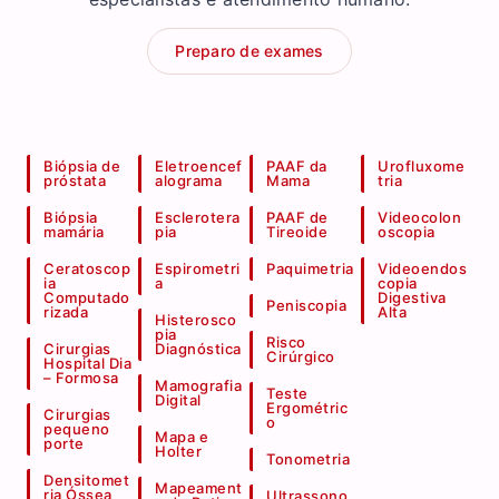
Preparo de exames
Biópsia de
Eletroencef
PAAF da
Urofluxome
próstata
alograma
Mama
tria
Biópsia
Esclerotera
PAAF de
Videocolon
mamária
pia
Tireoide
oscopia
Ceratoscop
Espirometri
Paquimetria
Videoendos
ia
a
copia
Computado
Digestiva
Peniscopia
rizada
Alta
Histerosco
pia
Risco
Cirurgias
Diagnóstica
Cirúrgico
Hospital Dia
– Formosa
Mamografia
Teste
Digital
Ergométric
Cirurgias
o
pequeno
Mapa e
porte
Holter
Tonometria
Densitomet
Mapeament
ria Óssea
Ultrassono