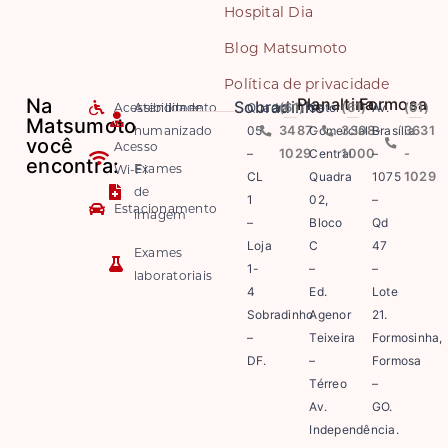
Hospital Dia
Blog Matsumoto
Política de privacidade
Na
Planaltina
Formosa
Sobradinho
Acessibilidade
Atendimento
Quadra
(61)
Setor
(61)
Av.
(61)
Matsumoto
humanizado
05
3487-
Comercial
3308-
Brasília
3631
você
Acesso
–
1029
Central
1000
–
-
encontra:
Exames
Wi-Fi
CL
Quadra
1075
1029
de
1
02,
–
Estacionamento
imagem
–
Bloco
Qd
Loja
C
47
Exames
1-
–
–
laboratoriais
4
Ed.
Lote
Sobradinho
Agenor
21.
–
Teixeira
Formosinha,
DF.
–
Formosa
Térreo
–
Av.
GO.
Independência.