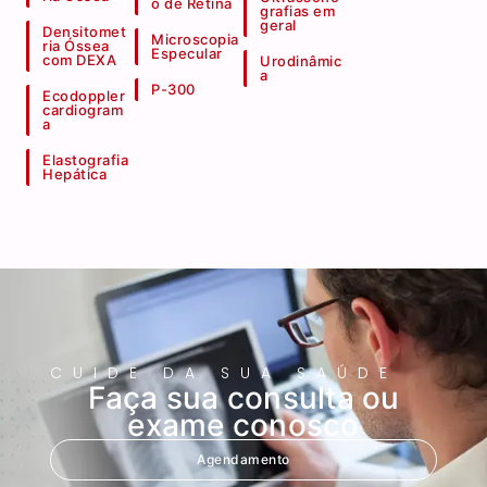
o de Retina
grafias em
geral
Densitomet
Microscopia
ria Óssea
Especular
com DEXA
Urodinâmic
a
P-300
Ecodoppler
cardiogram
a
Elastografia
Hepática
CUIDE DA SUA SAÚDE
Faça sua consulta ou
exame conosco
Agendamento