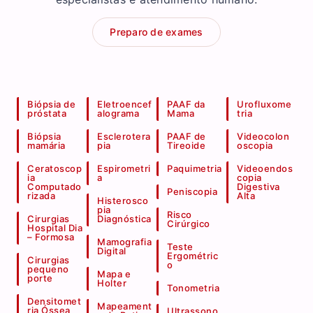
Preparo de exames
Biópsia de
Eletroencef
PAAF da
Urofluxome
próstata
alograma
Mama
tria
Biópsia
Esclerotera
PAAF de
Videocolon
mamária
pia
Tireoide
oscopia
Ceratoscop
Espirometri
Paquimetria
Videoendos
ia
a
copia
Computado
Digestiva
Peniscopia
rizada
Alta
Histerosco
pia
Risco
Cirurgias
Diagnóstica
Cirúrgico
Hospital Dia
– Formosa
Mamografia
Teste
Digital
Ergométric
Cirurgias
o
pequeno
Mapa e
porte
Holter
Tonometria
Densitomet
Mapeament
ria Óssea
Ultrassono