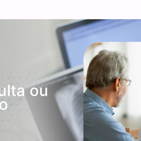
ulta ou
o