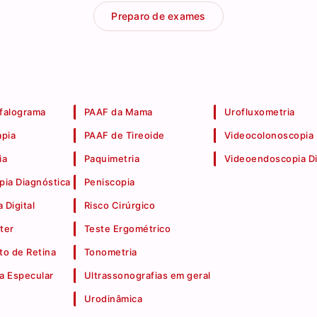
Preparo de exames
falograma
PAAF da Mama
Urofluxometria
apia
PAAF de Tireoide
Videocolonoscopia
ia
Paquimetria
Videoendoscopia Di
pia Diagnóstica
Peniscopia
 Digital
Risco Cirúrgico
ter
Teste Ergométrico
o de Retina
Tonometria
a Especular
Ultrassonografias em geral
Urodinâmica