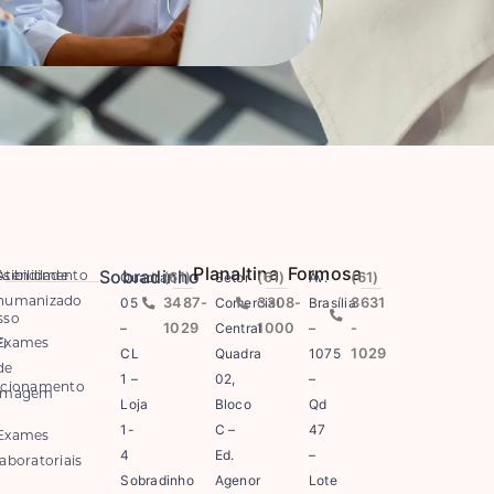
Planaltina
Formosa
Sobradinho
Quadra
(61)
Setor
(61)
Av.
(61)
sibilidade
Atendimento
05
3487-
Comercial
3308-
Brasília
3631
humanizado
sso
–
1029
Central
1000
–
-
Exames
i
CL
Quadra
1075
1029
de
1 –
02,
–
acionamento
imagem
Loja
Bloco
Qd
1-
C –
47
Exames
4
Ed.
–
laboratoriais
Sobradinho
Agenor
Lote