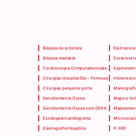
Biópsia de próstata
Eletroence
Biópsia mamária
Escleroter
Ceratoscopia Computadorizada
Espirometr
Cirurgias Hospital Dia – Formosa
Histerosco
Cirurgias pequeno porte
Mamografia
Densitometria Óssea
Mapa e Hol
Densitometria Óssea com DEXA
Mapeament
Ecodopplercardiograma
Microscopi
Elastografia Hepática
P-300