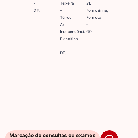
–
Teixeira
21.
DF.
–
Formosinha,
Térreo
Formosa
Av.
–
Independência.
GO.
Planaltina
–
DF.
Marcação de consultas ou exames