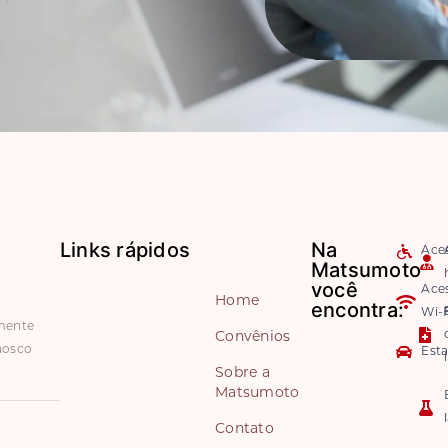
Links rápidos
Na
Aces
Matsumoto
você
Ace
Home
encontra:
Wi-F
amente
Convênios
nosco
Est
Sobre a
Matsumoto
Contato