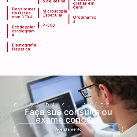
o de Retina
grafias em
geral
Densitomet
Microscopia
ria Óssea
Especular
com DEXA
Urodinâmic
a
P-300
Ecodoppler
cardiogram
a
Elastografia
Hepática
CUIDE DA SUA SAÚDE
Faça sua consulta ou
exame conosco
Agendamento