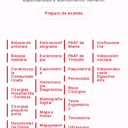
Preparo de exames
Biópsia de
Eletroencef
PAAF da
Urofluxome
próstata
alograma
Mama
tria
Biópsia
Esclerotera
PAAF de
Videocolon
mamária
pia
Tireoide
oscopia
Ceratoscop
Espirometri
Paquimetria
Videoendos
ia
a
copia
Computado
Digestiva
Peniscopia
rizada
Alta
Histerosco
pia
Risco
Cirurgias
Diagnóstica
Cirúrgico
Hospital Dia
– Formosa
Mamografia
Teste
Digital
Ergométric
Cirurgias
o
pequeno
Mapa e
porte
Holter
Tonometria
Densitomet
Mapeament
ria Óssea
Ultrassono