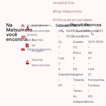
Hospital Dia
Blog Matsumoto
Política de privacidade
Na
Planaltina
Formosa
Sobradinho
Acessibilidade
Atendimento
Quadra
(61)
Setor
(61)
Av.
(61)
Matsumoto
humanizado
05
3487-
Comercial
3308-
Brasília
3631
você
Acesso
–
1029
Central
1000
–
-
encontra:
Exames
Wi-Fi
CL
Quadra
1075
1029
de
1
02,
–
Estacionamento
imagem
–
Bloco
Qd
Loja
C
47
Exames
1-
–
–
laboratoriais
4
Ed.
Lote
Sobradinho
Agenor
21.
–
Teixeira
Formosinha,
DF.
–
Formosa
Térreo
–
Av.
GO.
Independência.