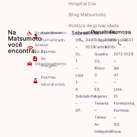
Hospital Dia
Blog Matsumoto
Política de privacidade
Na
Planaltina
Formosa
Sobradinho
Acessibilidade
Atendimento
Quadra
(61)
Setor
(61)
Av.
(61)
Matsumoto
humanizado
05
3487-
Comercial
3308-
Brasília
3631
você
Acesso
–
1029
Central
1000
–
-
encontra:
Exames
Wi-Fi
CL
Quadra
1075
1029
de
1
02,
–
Estacionamento
imagem
–
Bloco
Qd
Loja
C
47
Exames
1-
–
–
laboratoriais
4
Ed.
Lote
Sobradinho
Agenor
21.
–
Teixeira
Formosinha,
DF.
–
Formosa
Térreo
–
Av.
GO.
Independência.