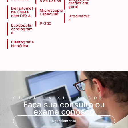
o de Retina
grafias em
geral
Densitomet
Microscopia
ria Óssea
Especular
com DEXA
Urodinâmic
a
P-300
Ecodoppler
cardiogram
a
Elastografia
Hepática
CUIDE DA SUA SAÚDE
Faça sua consulta ou
exame conosco
Agendamento