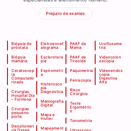
Preparo de exames
Biópsia de
Eletroencef
PAAF da
Urofluxome
próstata
alograma
Mama
tria
Biópsia
Esclerotera
PAAF de
Videocolon
mamária
pia
Tireoide
oscopia
Ceratoscop
Espirometri
Paquimetria
Videoendos
ia
a
copia
Computado
Digestiva
Peniscopia
rizada
Alta
Histerosco
pia
Risco
Cirurgias
Diagnóstica
Cirúrgico
Hospital Dia
– Formosa
Mamografia
Teste
Digital
Ergométric
Cirurgias
o
pequeno
Mapa e
porte
Holter
Tonometria
Densitomet
Mapeament
ria Óssea
Ultrassono