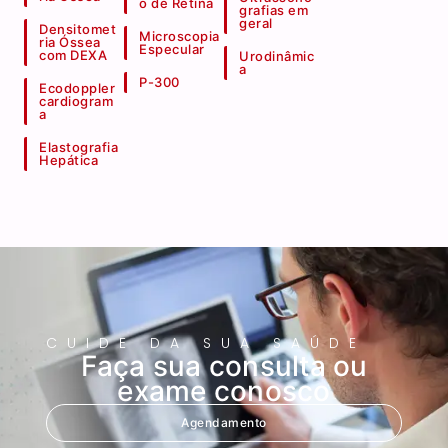
o de Retina
grafias em
geral
Densitomet
Microscopia
ria Óssea
Especular
com DEXA
Urodinâmic
a
P-300
Ecodoppler
cardiogram
a
Elastografia
Hepática
CUIDE DA SUA SAÚDE
Faça sua consulta ou
exame conosco
Agendamento