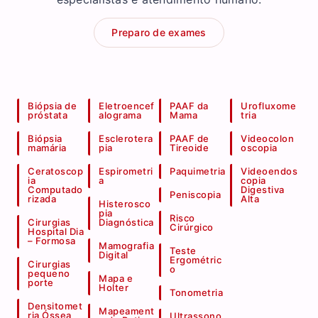
Preparo de exames
Biópsia de
Eletroencef
PAAF da
Urofluxome
próstata
alograma
Mama
tria
Biópsia
Esclerotera
PAAF de
Videocolon
mamária
pia
Tireoide
oscopia
Ceratoscop
Espirometri
Paquimetria
Videoendos
ia
a
copia
Computado
Digestiva
Peniscopia
rizada
Alta
Histerosco
pia
Risco
Cirurgias
Diagnóstica
Cirúrgico
Hospital Dia
– Formosa
Mamografia
Teste
Digital
Ergométric
Cirurgias
o
pequeno
Mapa e
porte
Holter
Tonometria
Densitomet
Mapeament
ria Óssea
Ultrassono