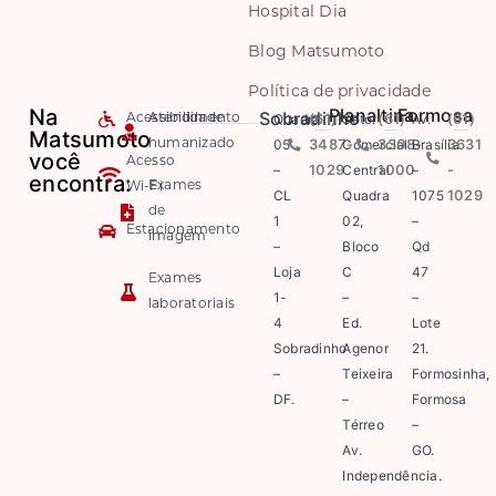
Hospital Dia
Blog Matsumoto
Política de privacidade
Na
Planaltina
Formosa
Sobradinho
Quadra
(61)
Setor
(61)
Av.
(61)
Acessibilidade
Atendimento
Matsumoto
05
3487-
Comercial
3308-
Brasília
3631
humanizado
você
Acesso
–
1029
Central
1000
–
-
encontra:
Exames
Wi-Fi
CL
Quadra
1075
1029
de
1
02,
–
Estacionamento
imagem
–
Bloco
Qd
Loja
C
47
Exames
1-
–
–
laboratoriais
4
Ed.
Lote
Sobradinho
Agenor
21.
–
Teixeira
Formosinha,
DF.
–
Formosa
Térreo
–
Av.
GO.
Independência.