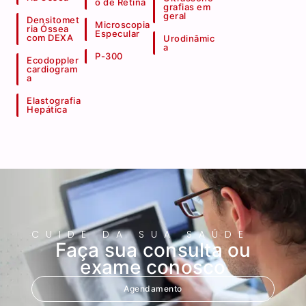
o de Retina
grafias em
geral
Densitomet
Microscopia
ria Óssea
Especular
com DEXA
Urodinâmic
a
P-300
Ecodoppler
cardiogram
a
Elastografia
Hepática
CUIDE DA SUA SAÚDE
Faça sua consulta ou
exame conosco
Agendamento