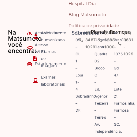
Hospital Dia
Blog Matsumoto
Política de privacidade
Na
Planaltina
Formosa
Sobradinho
Acessibilidade
Atendimento
Quadra
(61)
Setor
(61)
Av.
(61)
Matsumoto
humanizado
05
3487-
Comercial
3308-
Brasília
3631
você
Acesso
–
1029
Central
1000
–
-
encontra:
Exames
Wi-Fi
CL
Quadra
1075
1029
de
1
02,
–
Estacionamento
imagem
–
Bloco
Qd
Loja
C
47
Exames
1-
–
–
laboratoriais
4
Ed.
Lote
Sobradinho
Agenor
21.
–
Teixeira
Formosinha,
DF.
–
Formosa
Térreo
–
Av.
GO.
Independência.