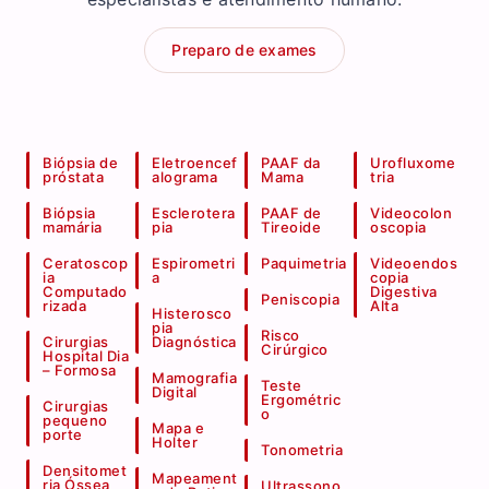
Preparo de exames
Biópsia de
Eletroencef
PAAF da
Urofluxome
próstata
alograma
Mama
tria
Biópsia
Esclerotera
PAAF de
Videocolon
mamária
pia
Tireoide
oscopia
Ceratoscop
Espirometri
Paquimetria
Videoendos
ia
a
copia
Computado
Digestiva
Peniscopia
rizada
Alta
Histerosco
pia
Risco
Cirurgias
Diagnóstica
Cirúrgico
Hospital Dia
– Formosa
Mamografia
Teste
Digital
Ergométric
Cirurgias
o
pequeno
Mapa e
porte
Holter
Tonometria
Densitomet
Mapeament
ria Óssea
Ultrassono