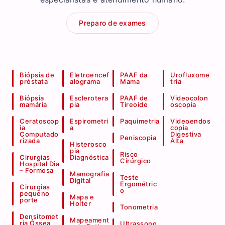
Preparo de exames
Biópsia de
Eletroencef
PAAF da
Urofluxome
próstata
alograma
Mama
tria
Biópsia
Esclerotera
PAAF de
Videocolon
mamária
pia
Tireoide
oscopia
Ceratoscop
Espirometri
Paquimetria
Videoendos
ia
a
copia
Computado
Digestiva
Peniscopia
rizada
Alta
Histerosco
pia
Risco
Cirurgias
Diagnóstica
Cirúrgico
Hospital Dia
– Formosa
Mamografia
Teste
Digital
Ergométric
Cirurgias
o
pequeno
Mapa e
porte
Holter
Tonometria
Densitomet
Mapeament
ria Óssea
Ultrassono