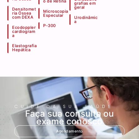
o de Retina
grafias em
geral
Densitomet
Microscopia
ria Óssea
Especular
com DEXA
Urodinâmic
a
P-300
Ecodoppler
cardiogram
a
Elastografia
Hepática
CUIDE DA SUA SAÚDE
Faça sua consulta ou
exame conosco
Agendamento