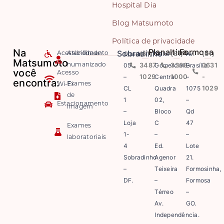
Hospital Dia
Blog Matsumoto
Política de privacidade
Na
Planaltina
Formosa
Sobradinho
Quadra
(61)
Setor
(61)
Av.
(61)
Acessibilidade
Atendimento
Matsumoto
05
3487-
Comercial
3308-
Brasília
3631
humanizado
você
Acesso
–
1029
Central
1000
–
-
encontra:
Exames
Wi-Fi
CL
Quadra
1075
1029
de
1
02,
–
Estacionamento
imagem
–
Bloco
Qd
Loja
C
47
Exames
1-
–
–
laboratoriais
4
Ed.
Lote
Sobradinho
Agenor
21.
–
Teixeira
Formosinha,
DF.
–
Formosa
Térreo
–
Av.
GO.
Independência.