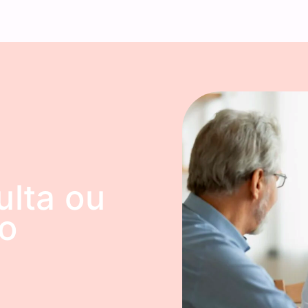
ulta ou
o