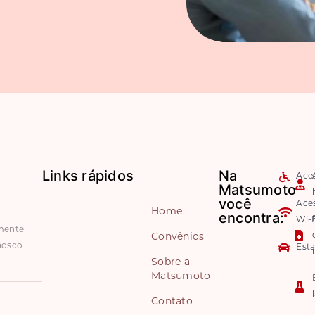
Links rápidos
Na
Aces
Matsumoto
você
Ace
Home
encontra:
Wi-F
amente
Convênios
nosco
Est
Sobre a
Matsumoto
Contato