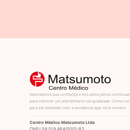
Valorizamos sua confiança e nos esforçamos continu
para oferecer um atendimento de qualidade. Conte co
para ser atendido com a excelência que você merece.
Centro Médico Matsumoto Ltda
CNPJ 09.519.464/0001-83