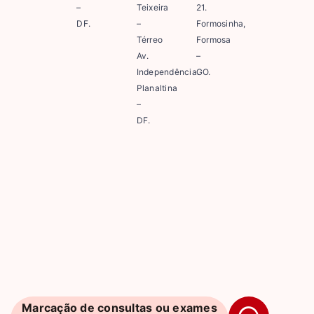
–
Teixeira
21.
DF.
–
Formosinha,
Térreo
Formosa
Av.
–
Independência.
GO.
Planaltina
–
DF.
Marcação de consultas ou exames