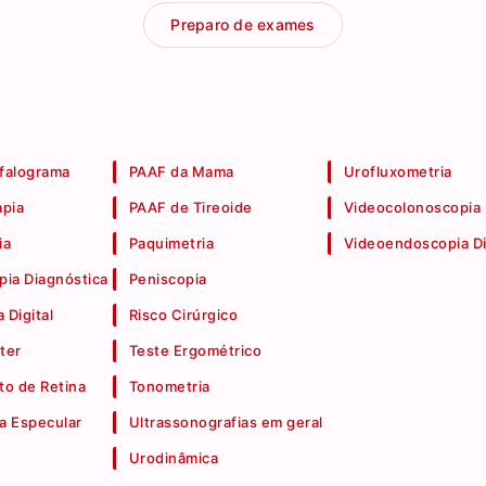
Preparo de exames
falograma
PAAF da Mama
Urofluxometria
apia
PAAF de Tireoide
Videocolonoscopia
ia
Paquimetria
Videoendoscopia Di
pia Diagnóstica
Peniscopia
 Digital
Risco Cirúrgico
ter
Teste Ergométrico
o de Retina
Tonometria
a Especular
Ultrassonografias em geral
Urodinâmica