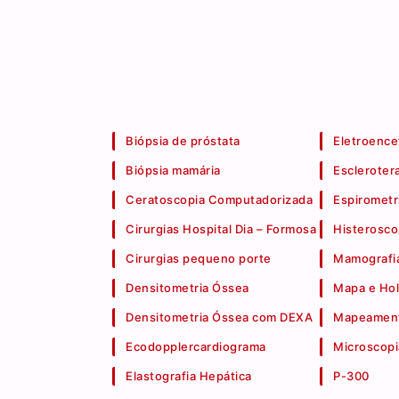
Biópsia de próstata
Eletroence
Biópsia mamária
Escleroter
Ceratoscopia Computadorizada
Espirometr
Cirurgias Hospital Dia – Formosa
Histerosco
Cirurgias pequeno porte
Mamografia
Densitometria Óssea
Mapa e Hol
Densitometria Óssea com DEXA
Mapeament
Ecodopplercardiograma
Microscopi
Elastografia Hepática
P-300