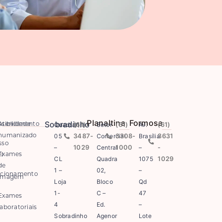
Planaltina
Formosa
Sobradinho
Quadra
(61)
Setor
(61)
Av.
(61)
sibilidade
Atendimento
05
3487-
Comercial
3308-
Brasília
3631
humanizado
sso
–
1029
Central
1000
–
-
Exames
i
CL
Quadra
1075
1029
de
1 –
02,
–
acionamento
imagem
Loja
Bloco
Qd
1-
C –
47
Exames
4
Ed.
–
laboratoriais
Sobradinho
Agenor
Lote