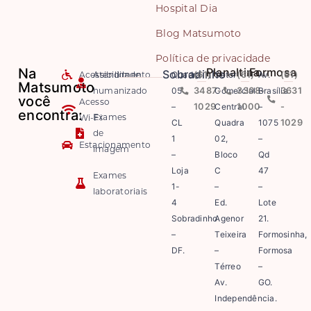
Hospital Dia
Blog Matsumoto
Política de privacidade
Na
Planaltina
Formosa
Sobradinho
Acessibilidade
Atendimento
Quadra
(61)
Setor
(61)
Av.
(61)
Matsumoto
humanizado
05
3487-
Comercial
3308-
Brasília
3631
você
Acesso
–
1029
Central
1000
–
-
encontra:
Exames
Wi-Fi
CL
Quadra
1075
1029
de
1
02,
–
Estacionamento
imagem
–
Bloco
Qd
Loja
C
47
Exames
1-
–
–
laboratoriais
4
Ed.
Lote
Sobradinho
Agenor
21.
–
Teixeira
Formosinha,
DF.
–
Formosa
Térreo
–
Av.
GO.
Independência.