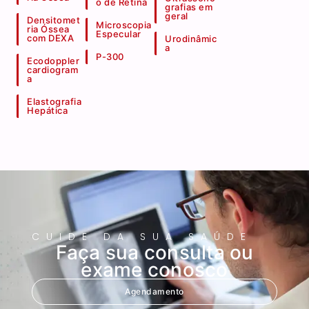
o de Retina
grafias em
geral
Densitomet
Microscopia
ria Óssea
Especular
com DEXA
Urodinâmic
a
P-300
Ecodoppler
cardiogram
a
Elastografia
Hepática
CUIDE DA SUA SAÚDE
Faça sua consulta ou
exame conosco
Agendamento