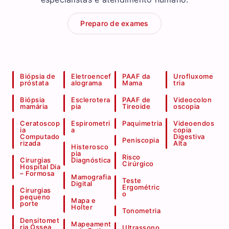
Preparo de exames
Biópsia de
Eletroencef
PAAF da
Urofluxome
próstata
alograma
Mama
tria
Biópsia
Esclerotera
PAAF de
Videocolon
mamária
pia
Tireoide
oscopia
Ceratoscop
Espirometri
Paquimetria
Videoendos
ia
a
copia
Computado
Digestiva
Peniscopia
rizada
Alta
Histerosco
pia
Risco
Cirurgias
Diagnóstica
Cirúrgico
Hospital Dia
– Formosa
Mamografia
Teste
Digital
Ergométric
Cirurgias
o
pequeno
Mapa e
porte
Holter
Tonometria
Densitomet
Mapeament
ria Óssea
Ultrassono