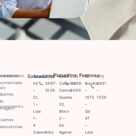
Planaltina
Formosa
Sobradinho
Quadra
(61)
Setor
(61)
Av.
(61)
sibilidade
Atendimento
05
3487-
Comercial
3308-
Brasília
3631
humanizado
sso
–
1029
Central
1000
–
-
Exames
i
CL
Quadra
1075
1029
de
1 –
02,
–
acionamento
imagem
Loja
Bloco
Qd
1-
C –
47
Exames
4
Ed.
–
laboratoriais
Sobradinho
Agenor
Lote