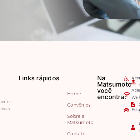
Links rápidos
Na
Aces
Matsumoto
você
Ace
Home
encontra:
Wi-F
amente
Convênios
nosco
Est
Sobre a
Matsumoto
Contato