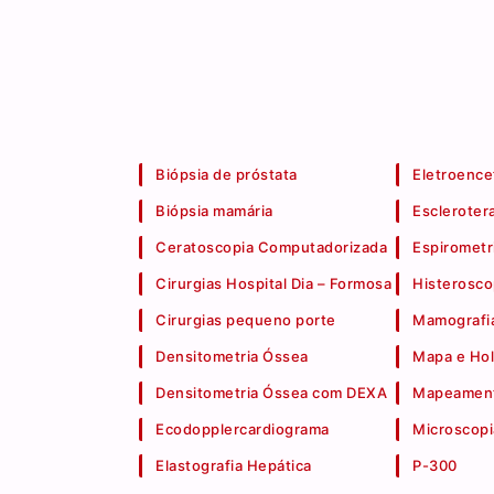
Biópsia de próstata
Eletroence
Biópsia mamária
Escleroter
Ceratoscopia Computadorizada
Espirometr
Cirurgias Hospital Dia – Formosa
Histerosco
Cirurgias pequeno porte
Mamografia
Densitometria Óssea
Mapa e Hol
Densitometria Óssea com DEXA
Mapeament
Ecodopplercardiograma
Microscopi
Elastografia Hepática
P-300