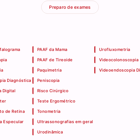
Preparo de exames
falograma
PAAF da Mama
Urofluxometria
apia
PAAF de Tireoide
Videocolonoscopia
ia
Paquimetria
Videoendoscopia Di
pia Diagnóstica
Peniscopia
 Digital
Risco Cirúrgico
ter
Teste Ergométrico
o de Retina
Tonometria
a Especular
Ultrassonografias em geral
Urodinâmica