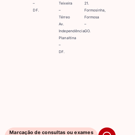
–
Teixeira
21.
DF.
–
Formosinha,
Térreo
Formosa
Av.
–
Independência.
GO.
Planaltina
–
DF.
Marcação de consultas ou exames