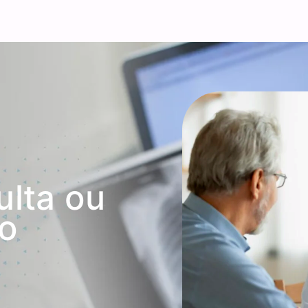
ulta ou
o