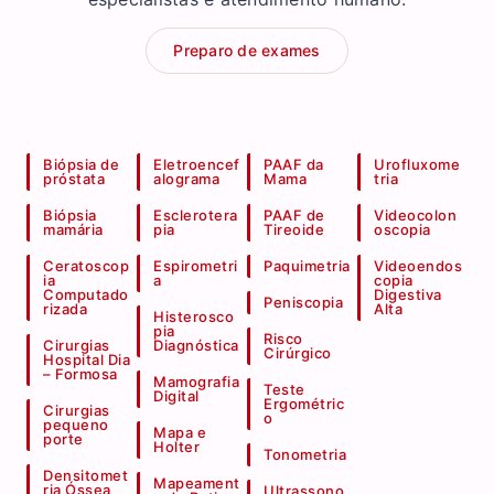
Preparo de exames
Biópsia de
Eletroencef
PAAF da
Urofluxome
próstata
alograma
Mama
tria
Biópsia
Esclerotera
PAAF de
Videocolon
mamária
pia
Tireoide
oscopia
Ceratoscop
Espirometri
Paquimetria
Videoendos
ia
a
copia
Computado
Digestiva
Peniscopia
rizada
Alta
Histerosco
pia
Risco
Cirurgias
Diagnóstica
Cirúrgico
Hospital Dia
– Formosa
Mamografia
Teste
Digital
Ergométric
Cirurgias
o
pequeno
Mapa e
porte
Holter
Tonometria
Densitomet
Mapeament
ria Óssea
Ultrassono