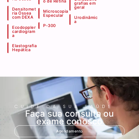
o de Retina
grafias em
geral
Densitomet
Microscopia
ria Óssea
Especular
com DEXA
Urodinâmic
a
P-300
Ecodoppler
cardiogram
a
Elastografia
Hepática
CUIDE DA SUA SAÚDE
Faça sua consulta ou
exame conosco
Agendamento