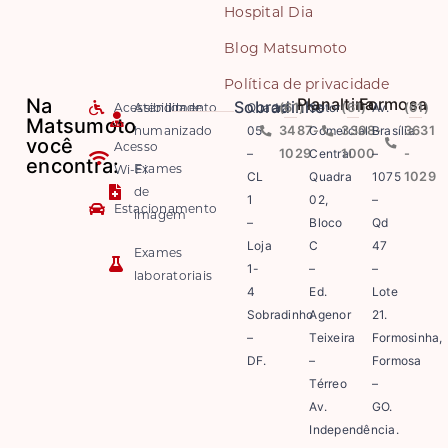
Hospital Dia
Blog Matsumoto
Política de privacidade
Na
Planaltina
Formosa
Sobradinho
Acessibilidade
Atendimento
Quadra
(61)
Setor
(61)
Av.
(61)
Matsumoto
humanizado
05
3487-
Comercial
3308-
Brasília
3631
você
Acesso
–
1029
Central
1000
–
-
encontra:
Exames
Wi-Fi
CL
Quadra
1075
1029
de
1
02,
–
Estacionamento
imagem
–
Bloco
Qd
Loja
C
47
Exames
1-
–
–
laboratoriais
4
Ed.
Lote
Sobradinho
Agenor
21.
–
Teixeira
Formosinha,
DF.
–
Formosa
Térreo
–
Av.
GO.
Independência.