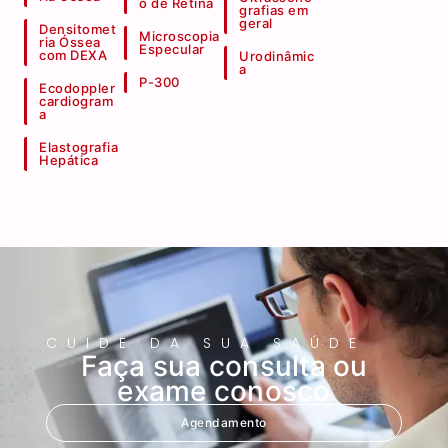
o de Retina
grafias em
geral
Densitomet
Microscopia
ria Óssea
Especular
com DEXA
Urodinâmic
a
P-300
Ecodoppler
cardiogram
a
Elastografia
Hepática
CUIDE DA SUA SAÚDE
Faça sua consulta ou
exame conosco
Agendamento