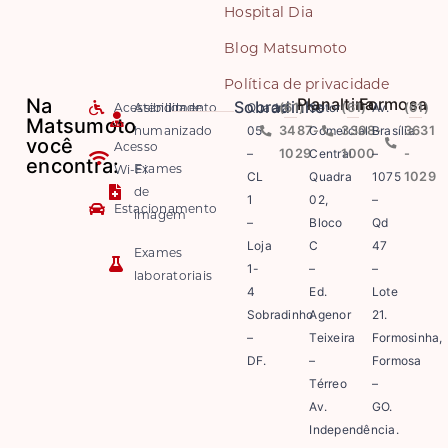
Hospital Dia
Blog Matsumoto
Política de privacidade
Na
Planaltina
Formosa
Sobradinho
Acessibilidade
Atendimento
Quadra
(61)
Setor
(61)
Av.
(61)
Matsumoto
humanizado
05
3487-
Comercial
3308-
Brasília
3631
você
Acesso
–
1029
Central
1000
–
-
encontra:
Exames
Wi-Fi
CL
Quadra
1075
1029
de
1
02,
–
Estacionamento
imagem
–
Bloco
Qd
Loja
C
47
Exames
1-
–
–
laboratoriais
4
Ed.
Lote
Sobradinho
Agenor
21.
–
Teixeira
Formosinha,
DF.
–
Formosa
Térreo
–
Av.
GO.
Independência.