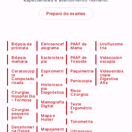
Preparo de exames
Biópsia de
Eletroencef
PAAF da
Urofluxome
próstata
alograma
Mama
tria
Biópsia
Esclerotera
PAAF de
Videocolon
mamária
pia
Tireoide
oscopia
Ceratoscop
Espirometri
Paquimetria
Videoendos
ia
a
copia
Computado
Digestiva
Peniscopia
rizada
Alta
Histerosco
pia
Risco
Cirurgias
Diagnóstica
Cirúrgico
Hospital Dia
– Formosa
Mamografia
Teste
Digital
Ergométric
Cirurgias
o
pequeno
Mapa e
porte
Holter
Tonometria
Densitomet
Mapeament
ria Óssea
Ultrassono