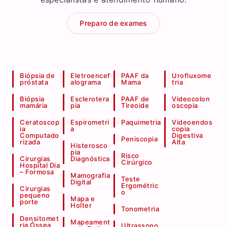
Preparo de exames
Biópsia de
Eletroencef
PAAF da
Urofluxome
próstata
alograma
Mama
tria
Biópsia
Esclerotera
PAAF de
Videocolon
mamária
pia
Tireoide
oscopia
Ceratoscop
Espirometri
Paquimetria
Videoendos
ia
a
copia
Computado
Digestiva
Peniscopia
rizada
Alta
Histerosco
pia
Risco
Cirurgias
Diagnóstica
Cirúrgico
Hospital Dia
– Formosa
Mamografia
Teste
Digital
Ergométric
Cirurgias
o
pequeno
Mapa e
porte
Holter
Tonometria
Densitomet
Mapeament
ria Óssea
Ultrassono