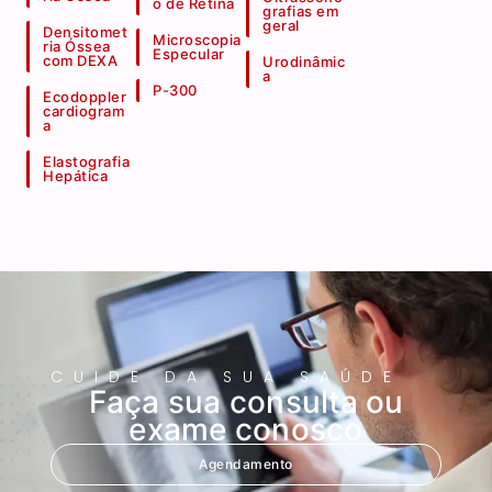
o de Retina
grafias em
geral
Densitomet
Microscopia
ria Óssea
Especular
com DEXA
Urodinâmic
a
P-300
Ecodoppler
cardiogram
a
Elastografia
Hepática
CUIDE DA SUA SAÚDE
Faça sua consulta ou
exame conosco
Agendamento