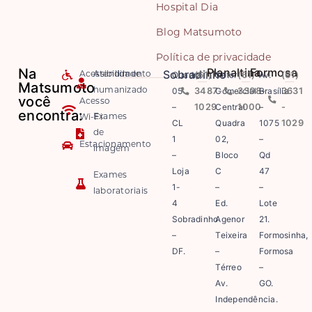
Hospital Dia
Blog Matsumoto
Política de privacidade
Na
Planaltina
Formosa
Sobradinho
Quadra
(61)
Setor
(61)
Av.
(61)
Acessibilidade
Atendimento
Matsumoto
05
3487-
Comercial
3308-
Brasília
3631
humanizado
você
Acesso
–
1029
Central
1000
–
-
encontra:
Exames
Wi-Fi
CL
Quadra
1075
1029
de
1
02,
–
Estacionamento
imagem
–
Bloco
Qd
Loja
C
47
Exames
1-
–
–
laboratoriais
4
Ed.
Lote
Sobradinho
Agenor
21.
–
Teixeira
Formosinha,
DF.
–
Formosa
Térreo
–
Av.
GO.
Independência.