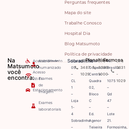
Perguntas frequentes
Mapa do site
Trabalhe Conosco
Hospital Dia
Blog Matsumoto
Política de privacidade
Na
Planaltina
Formosa
Sobradinho
Acessibilidade
Atendimento
Quadra
(61)
Setor
(61)
Av.
(61)
Matsumoto
humanizado
05
3487-
Comercial
3308-
Brasília
3631
você
Acesso
–
1029
Central
1000
–
-
encontra:
Exames
Wi-Fi
CL
Quadra
1075
1029
de
1
02,
–
Estacionamento
imagem
–
Bloco
Qd
Loja
C
47
Exames
1-
–
–
laboratoriais
4
Ed.
Lote
Sobradinho
Agenor
21.
–
Teixeira
Formosinha,