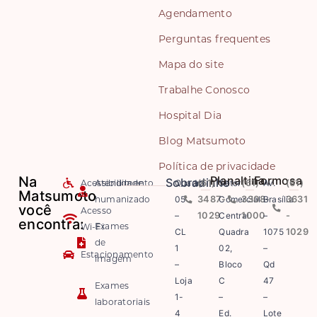
Agendamento
Perguntas frequentes
Mapa do site
Trabalhe Conosco
Hospital Dia
Blog Matsumoto
Política de privacidade
Na
Planaltina
Formosa
Sobradinho
Acessibilidade
Atendimento
Quadra
(61)
Setor
(61)
Av.
(61)
Matsumoto
humanizado
05
3487-
Comercial
3308-
Brasília
3631
você
Acesso
–
1029
Central
1000
–
-
encontra:
Exames
Wi-Fi
CL
Quadra
1075
1029
de
1
02,
–
Estacionamento
imagem
–
Bloco
Qd
Loja
C
47
Exames
1-
–
–
laboratoriais
4
Ed.
Lote