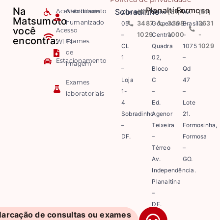
Política de privacidade
Na
Planaltina
Formosa
Sobradinho
Quadra
(61)
Setor
(61)
Av.
(61)
Acessibilidade
Atendimento
Matsumoto
05
3487-
Comercial
3308-
Brasília
3631
humanizado
você
Acesso
–
1029
Central
1000
–
-
encontra:
Exames
Wi-Fi
CL
Quadra
1075
1029
de
1
02,
–
Estacionamento
imagem
–
Bloco
Qd
Loja
C
47
Exames
1-
–
–
laboratoriais
4
Ed.
Lote
Sobradinho
Agenor
21.
–
Teixeira
Formosinha,
DF.
–
Formosa
Térreo
–
Av.
GO.
Independência.
Planaltina
–
DF.
arcação de consultas ou exames