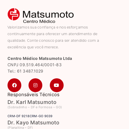
Valorizamos sua confiança e nos esforçamos
continuamente para oferecer um atendimento de
qualidade. Conte conosco para ser atendido com a
excelência que você merece.
Centro Médico Matsumoto Ltda
CNPJ 09.519.464/0001-83
Tel.: 61 3487.1029
Responsáveis Técnicos
Dr. Karl Matsumoto
(Sobradinho – DF e Formosa – GO)
CRM-DF 9218
CRM-GO 9039
Dr. Kayo Matsumoto
(Planaltina – DF)