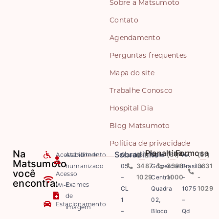
Sobre a Matsumoto
Contato
Agendamento
Perguntas frequentes
Mapa do site
Trabalhe Conosco
Hospital Dia
Blog Matsumoto
Política de privacidade
Na
Planaltina
Formosa
Sobradinho
Acessibilidade
Atendimento
Quadra
(61)
Setor
(61)
Av.
(61)
Matsumoto
humanizado
05
3487-
Comercial
3308-
Brasília
3631
você
Acesso
–
1029
Central
1000
–
-
encontra:
Exames
Wi-Fi
CL
Quadra
1075
1029
de
1
02,
–
Estacionamento
imagem
–
Bloco
Qd