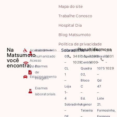
Mapa do site
Trabalhe Conosco
Hospital Dia
Blog Matsumoto
Política de privacidade
Na
Planaltina
Formosa
Sobradinho
Acessibilidade
Atendimento
Quadra
(61)
Setor
(61)
Av.
(61)
Matsumoto
humanizado
05
3487-
Comercial
3308-
Brasília
3631
você
Acesso
–
1029
Central
1000
–
-
encontra:
Exames
Wi-Fi
CL
Quadra
1075
1029
de
1
02,
–
Estacionamento
imagem
–
Bloco
Qd
Loja
C
47
Exames
1-
–
–
laboratoriais
4
Ed.
Lote
Sobradinho
Agenor
21.
–
Teixeira
Formosinha,
DF.
–
Formosa