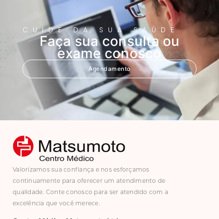
CUIDE DA SUA SAÚDE
Faça sua consulta ou
exame conosco
Agendamento
Valorizamos sua confiança e nos esforçamos
continuamente para oferecer um atendimento de
qualidade. Conte conosco para ser atendido com a
excelência que você merece.