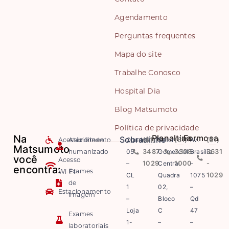
Agendamento
Perguntas frequentes
Mapa do site
Trabalhe Conosco
Hospital Dia
Blog Matsumoto
Política de privacidade
Na
Planaltina
Formosa
Sobradinho
Acessibilidade
Atendimento
Quadra
(61)
Setor
(61)
Av.
(61)
Matsumoto
humanizado
05
3487-
Comercial
3308-
Brasília
3631
você
Acesso
–
1029
Central
1000
–
-
encontra:
Exames
Wi-Fi
CL
Quadra
1075
1029
de
1
02,
–
Estacionamento
imagem
–
Bloco
Qd
Loja
C
47
Exames
1-
–
–
laboratoriais