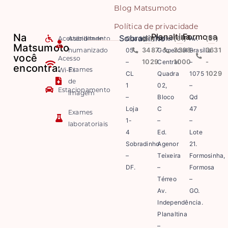
Blog Matsumoto
Política de privacidade
Na
Planaltina
Formosa
Sobradinho
Acessibilidade
Atendimento
Quadra
(61)
Setor
(61)
Av.
(61)
Matsumoto
humanizado
05
3487-
Comercial
3308-
Brasília
3631
você
Acesso
–
1029
Central
1000
–
-
encontra:
Exames
Wi-Fi
CL
Quadra
1075
1029
de
1
02,
–
Estacionamento
imagem
–
Bloco
Qd
Loja
C
47
Exames
1-
–
–
laboratoriais
4
Ed.
Lote
Sobradinho
Agenor
21.
–
Teixeira
Formosinha,
DF.
–
Formosa
Térreo
–
Av.
GO.
Independência.
Planaltina
–