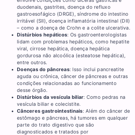
envolve condições como úlceras gástricas e
duodenais, gastrites, doença do refluxo
gastroesofágico (DRGE), síndrome do intestino
irritável (SII), doença inflamatória intestinal (DII)
– como a doença de Crohn e a colite ulcerativa.
Distúrbios hepáticos
: Os gastroenterologistas
lidam com problemas hepáticos, como hepatite
viral, cirrose hepática, doença hepática
gordurosa não alcoólica (esteatose hepática),
entre outros.
Doenças do pâncreas
: Isso inclui pancreatite
aguda ou crônica, câncer de pâncreas e outras
condições relacionadas ao funcionamento
desse órgão.
Distúrbios da vesícula biliar
: Como pedras na
vesícula biliar e colecistite.
Cânceres gastrointestinais
: Além do câncer de
estômago e pâncreas, há tumores em qualquer
parte do trato digestivo que são
diagnosticados e tratados por