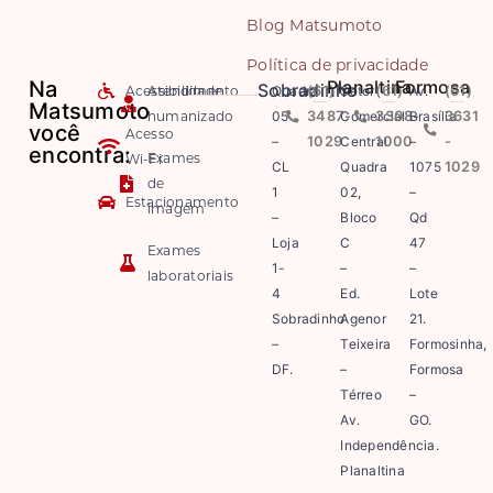
Blog Matsumoto
Política de privacidade
Na
Planaltina
Formosa
Sobradinho
Acessibilidade
Atendimento
Quadra
(61)
Setor
(61)
Av.
(61)
Matsumoto
humanizado
05
3487-
Comercial
3308-
Brasília
3631
você
Acesso
–
1029
Central
1000
–
-
encontra:
Exames
Wi-Fi
CL
Quadra
1075
1029
de
1
02,
–
Estacionamento
imagem
–
Bloco
Qd
Loja
C
47
Exames
1-
–
–
laboratoriais
4
Ed.
Lote
Sobradinho
Agenor
21.
–
Teixeira
Formosinha,
DF.
–
Formosa
Térreo
–
Av.
GO.
Independência.
Planaltina