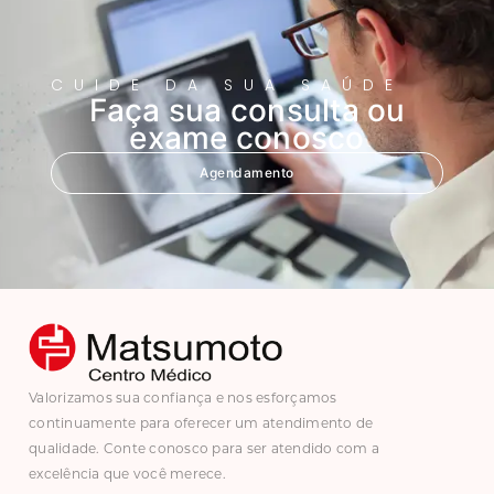
CUIDE DA SUA SAÚDE
Faça sua consulta ou
exame conosco
Agendamento
Valorizamos sua confiança e nos esforçamos
continuamente para oferecer um atendimento de
qualidade. Conte conosco para ser atendido com a
excelência que você merece.