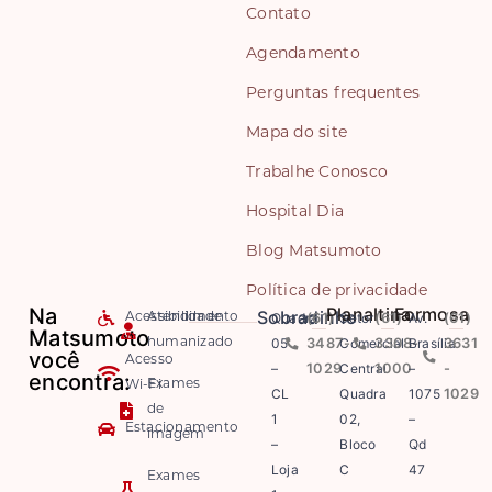
Contato
Agendamento
Perguntas frequentes
Mapa do site
Trabalhe Conosco
Hospital Dia
Blog Matsumoto
Política de privacidade
Na
Planaltina
Formosa
Sobradinho
Quadra
(61)
Setor
(61)
Av.
(61)
Acessibilidade
Atendimento
Matsumoto
05
3487-
Comercial
3308-
Brasília
3631
humanizado
você
Acesso
–
1029
Central
1000
–
-
encontra:
Exames
Wi-Fi
CL
Quadra
1075
1029
de
1
02,
–
Estacionamento
imagem
–
Bloco
Qd
Loja
C
47
Exames