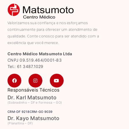
Valorizamos sua confiança e nos esforçamos
continuamente para oferecer um atendimento de
qualidade. Conte conosco para ser atendido com a
excelência que você merece.
Centro Médico Matsumoto Ltda
CNPJ 09.519.464/0001-83
Tel.: 61 3487.1029
Responsáveis Técnicos
Dr. Karl Matsumoto
(Sobradinho – DF e Formosa – GO)
CRM-DF 9218
CRM-GO 9039
Dr. Kayo Matsumoto
(Planaltina – DF)