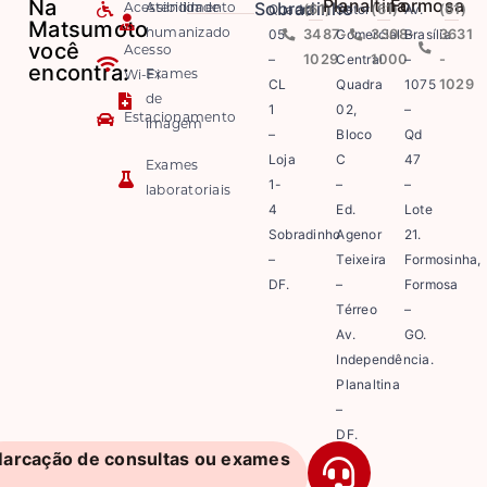
Na
Planaltina
Formosa
Sobradinho
Quadra
(61)
Setor
(61)
Av.
(61)
Acessibilidade
Atendimento
Matsumoto
05
3487-
Comercial
3308-
Brasília
3631
humanizado
você
Acesso
–
1029
Central
1000
–
-
encontra:
Exames
Wi-Fi
CL
Quadra
1075
1029
de
1
02,
–
Estacionamento
imagem
–
Bloco
Qd
Loja
C
47
Exames
1-
–
–
laboratoriais
4
Ed.
Lote
Sobradinho
Agenor
21.
–
Teixeira
Formosinha,
DF.
–
Formosa
Térreo
–
Av.
GO.
Independência.
Planaltina
–
DF.
arcação de consultas ou exames