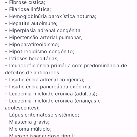
– Fibrose cística;
– Filariose linfática;
– Hemoglobinúria paroxística noturna;
– Hepatite autoimune;
– Hiperplasia adrenal congênita;
– Hipertensão arterial pulmonar;
– Hipoparatireoidismo;
– Hipotireoidismo congênito;
– Ictioses hereditárias;
– Imunodeficiência primária com predominância de
defeitos de anticorpos;
– Insuficiência adrenal congênita;
– Insuficiência pancreática exócrina;
– Leucemia mielóide crônica (adultos);
– Leucemia mielóide crônica (crianças e
adolescentes);
– Lúpus eritematoso sistêmico;
– Miastenia gravis;
– Mieloma múltiplo;
– Mucopolissacaridose tipo I;