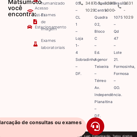
Matsumoto
humanizado
05
3487-
Comercial
3308-
Brasília
3631
você
Acesso
–
1029
Central
1000
–
-
encontra:
Exames
Wi-Fi
CL
Quadra
1075
1029
de
1
02,
–
Estacionamento
imagem
–
Bloco
Qd
Loja
C
47
Exames
1-
–
–
laboratoriais
4
Ed.
Lote
Sobradinho
Agenor
21.
–
Teixeira
Formosinha,
DF.
–
Formosa
Térreo
–
Av.
GO.
Independência.
Planaltina
–
DF.
arcação de consultas ou exames
2026 Matsumoto. Site desenvolvido e mantido por Luan Comunicação. Todos direitos