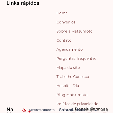
Links rápidos
Home
Convênios
Sobre a Matsumoto
Contato
Agendamento
Perguntas frequentes
Mapa do site
Trabalhe Conosco
Hospital Dia
Blog Matsumoto
Política de privacidade
Na
Planaltina
Formosa
Sobradinho
Acessibilidade
Atendimento
Quadra
(61)
Setor
(61)
Av.
(61)