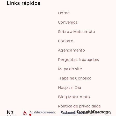
Links rápidos
Home
Convênios
Sobre a Matsumoto
Contato
Agendamento
Perguntas frequentes
Mapa do site
Trabalhe Conosco
Hospital Dia
Blog Matsumoto
Política de privacidade
Na
Planaltina
Formosa
Sobradinho
Quadra
(61)
Setor
(61)
Av.
(61)
Acessibilidade
Atendimento