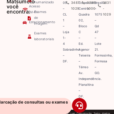
Matsumoto
05
3487-
Comercial
3308-
Brasília
3631
humanizado
você
Acesso
–
1029
Central
1000
–
-
encontra:
Exames
Wi-Fi
CL
Quadra
1075
1029
de
1
02,
–
Estacionamento
imagem
–
Bloco
Qd
Loja
C
47
Exames
1-
–
–
laboratoriais
4
Ed.
Lote
Sobradinho
Agenor
21.
–
Teixeira
Formosinha,
DF.
–
Formosa
Térreo
–
Av.
GO.
Independência.
Planaltina
–
DF.
arcação de consultas ou exames
2026 Matsumoto. Site desenvolvido e mantido por Luan Comunicação. Todos direitos