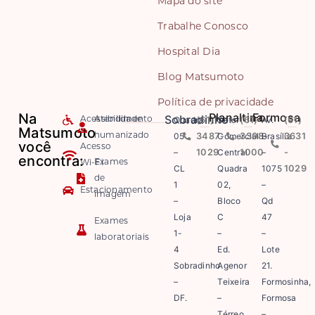
Mapa do site
Trabalhe Conosco
Hospital Dia
Blog Matsumoto
Política de privacidade
Na
Planaltina
Formosa
Sobradinho
Quadra
(61)
Setor
(61)
Av.
(61)
Acessibilidade
Atendimento
Matsumoto
05
3487-
Comercial
3308-
Brasília
3631
humanizado
você
Acesso
–
1029
Central
1000
–
-
encontra:
Exames
Wi-Fi
CL
Quadra
1075
1029
de
1
02,
–
Estacionamento
imagem
–
Bloco
Qd
Loja
C
47
Exames
1-
–
–
laboratoriais
4
Ed.
Lote
Sobradinho
Agenor
21.
–
Teixeira
Formosinha,
DF.
–
Formosa
Térreo
–