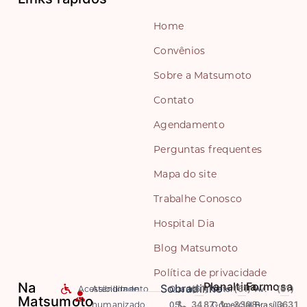
Home
Convênios
Sobre a Matsumoto
Contato
Agendamento
Perguntas frequentes
Mapa do site
Trabalhe Conosco
Hospital Dia
Blog Matsumoto
Política de privacidade
Na
Planaltina
Formosa
Sobradinho
Acessibilidade
Atendimento
Quadra
(61)
Setor
(61)
Av.
(61)
Matsumoto
humanizado
05
3487-
Comercial
3308-
Brasília
3631