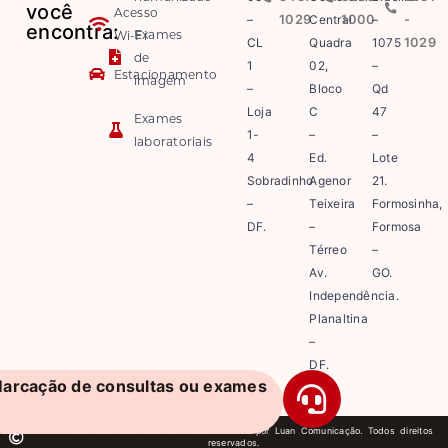
você
Acesso
–
1029
Central
1000
–
-
encontra:
Exames
Wi-Fi
CL
Quadra
1075
1029
de
1
02,
–
Estacionamento
imagem
–
Bloco
Qd
Loja
C
47
Exames
1-
–
–
laboratoriais
4
Ed.
Lote
Sobradinho
Agenor
21.
–
Teixeira
Formosinha,
DF.
–
Formosa
Térreo
–
Av.
GO.
Independência.
Planaltina
–
DF.
arcação de consultas ou exames
2026 Matsumoto. Site desenvolvido e mantido por Luan Comunicação. Todos direitos
reservados.